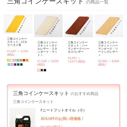
三角コインケースキット
の商品一覧
三角コインケー
スキット・LCカ
三角コインケー
三角コインケー
三角コインケー
ラーヌメ革
スキット＜サド
スキット・ハー
スキット＜ハー
ルレザー・スタ
マンオーク<ハー
マンオーク・ツ
¥1,437 ～ 5,754
ンダード・マッ
ネス>レザー
ーリングレザー
(税込)
ト＞
＞
¥3,391 ～
¥1,258 ～ 5,033
¥2,000 ～ 8,004
13,577 (税込)
(税込)
(税込)
三角コインケースキット
のおすすめ商品
三角コインケースキット
Fニートフットオイル（小）
30％OFFのお買い得価格！