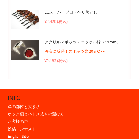
LCスーパープロ・ヘリ落とし
¥2,420 (税込)
アクリルスポッツ・ニッケル枠（11mm）
円安に反発！スポッツ類20％OFF
¥2,183 (税込)
INFO
革の部位と大きさ
ホック類とハトメ抜きの選び方
お客様の声
投稿コンテスト
English Site