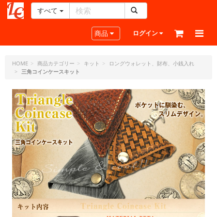
すべて
レ
ザ
Toggle navigation
商品
ログイン
ー
ク
ラ
HOME
商品カテゴリー
キット
ロングウォレット、財布、小銭入れ
三角コインケースキット
フ
ト・
ド
ッ
ト・
ジ
ェ
ー
ピ
ー