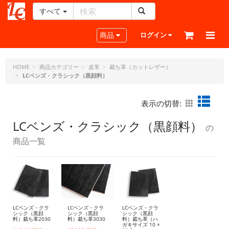
すべて
レ
ザ
Toggle navigation
商品
ログイン
ー
ク
ラ
HOME
商品カテゴリー
皮革
裁ち革（カットレザー）
LCベンズ・クラシック（黒顔料）
フ
ト・
ド
表示の切替:
ッ
ト・
LCベンズ・クラシック（黒顔料）
の
ジ
商品一覧
ェ
ー
ピ
ー
LCベンズ・クラ
LCベンズ・クラ
LCベンズ・クラ
シック（黒顔
シック（黒顔
シック（黒顔
料）裁ち革2030
料）裁ち革3030
料）裁ち革（ハ
ガキサイズ 10 ×