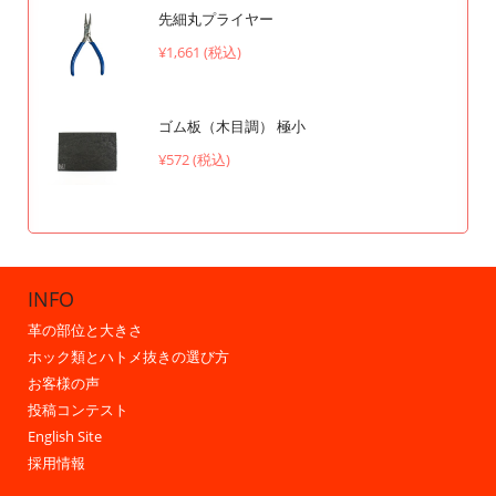
先細丸プライヤー
¥1,661 (税込)
ゴム板（木目調） 極小
¥572 (税込)
INFO
革の部位と大きさ
ホック類とハトメ抜きの選び方
お客様の声
投稿コンテスト
English Site
採用情報