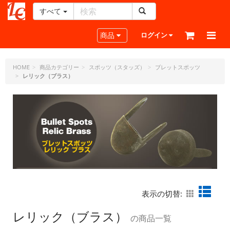
すべて
レ
ザ
Toggle navigation
商品
ログイン
ー
ク
ラ
HOME
商品カテゴリー
スポッツ（スタッズ）
ブレットスポッツ
レリック（ブラス）
フ
ト・
ド
ッ
ト・
ジ
ェ
ー
ピ
ー
表示の切替:
レリック（ブラス）
の商品一覧