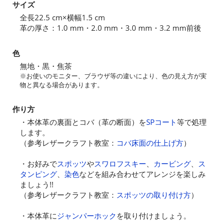
サイズ
全長22.5 cm×横幅1.5 cm
革の厚さ：1.0 mm・2.0 mm・3.0 mm・3.2 mm前後
色
無地・黒・焦茶
※お使いのモニター、ブラウザ等の違いにより、色の見え方が実
物と異なる場合があります。
作り方
・本体革の裏面とコバ（革の断面）を
SPコート
等で処理
します。
（参考レザークラフト教室：
コバ床面の仕上げ方
）
・お好みで
スポッツ
や
スワロフスキー
、
カービング
、
ス
タンピング
、
染色
などを組み合わせてアレンジを楽しみ
ましょう!!
（参考レザークラフト教室：
スポッツの取り付け方
）
・本体革に
ジャンパーホック
を取り付けましょう。