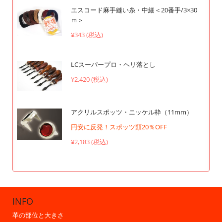
エスコード麻手縫い糸・中細＜20番手/3×30
ｍ＞
¥343 (税込)
LCスーパープロ・ヘリ落とし
¥2,420 (税込)
アクリルスポッツ・ニッケル枠（11mm）
円安に反発！スポッツ類20％OFF
¥2,183 (税込)
INFO
革の部位と大きさ