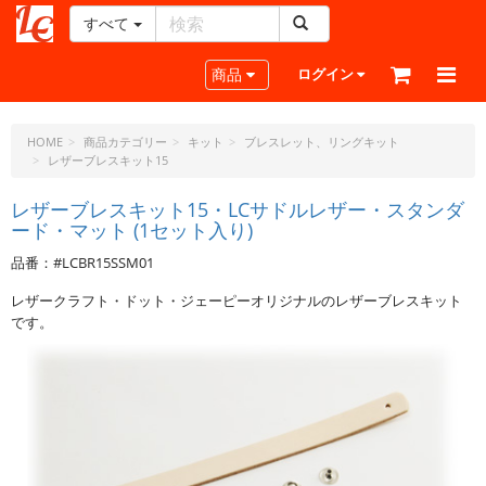
すべて
レ
ザ
Toggle navigation
商品
ログイン
ー
ク
ラ
HOME
商品カテゴリー
キット
ブレスレット、リングキット
レザーブレスキット15
フ
ト・
レザーブレスキット15・LCサドルレザー・スタンダ
ド
ード・マット (1セット入り)
ッ
ト・
品番：#LCBR15SSM01
ジ
レザークラフト・ドット・ジェーピーオリジナルのレザーブレスキット
ェ
です。
ー
ピ
ー