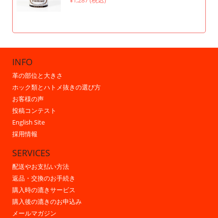
¥1,287 (税込)
INFO
革の部位と大きさ
ホック類とハトメ抜きの選び方
お客様の声
投稿コンテスト
English Site
採用情報
SERVICES
配送やお支払い方法
返品・交換のお手続き
購入時の漉きサービス
購入後の漉きのお申込み
メールマガジン