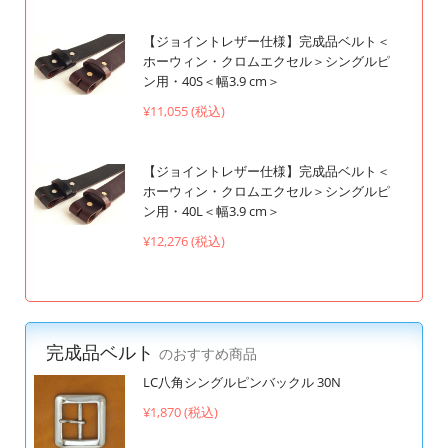
【ジョイントレザー仕様】完成品ベルト＜
ホーウィン・クロムエクセル＞シングルピ
ン用・40S＜幅3.9 cm＞
¥11,055 (税込)
【ジョイントレザー仕様】完成品ベルト＜
ホーウィン・クロムエクセル＞シングルピ
ン用・40L＜幅3.9 cm＞
¥12,276 (税込)
完成品ベルト
のおすすめ商品
LC八角シングルピンバックル 30N
¥1,870 (税込)