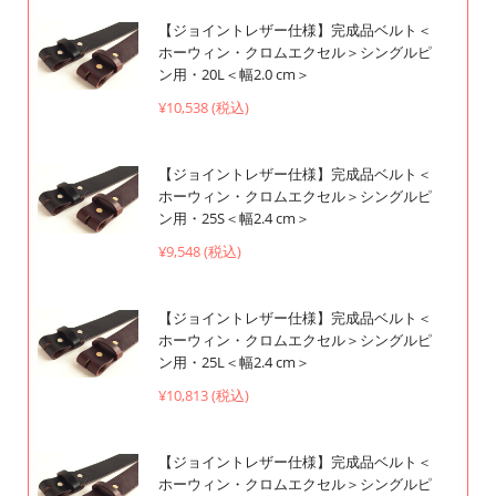
【ジョイントレザー仕様】完成品ベルト＜
ホーウィン・クロムエクセル＞シングルピ
ン用・20L＜幅2.0 cm＞
¥10,538 (税込)
【ジョイントレザー仕様】完成品ベルト＜
ホーウィン・クロムエクセル＞シングルピ
ン用・25S＜幅2.4 cm＞
¥9,548 (税込)
【ジョイントレザー仕様】完成品ベルト＜
ホーウィン・クロムエクセル＞シングルピ
ン用・25L＜幅2.4 cm＞
¥10,813 (税込)
【ジョイントレザー仕様】完成品ベルト＜
ホーウィン・クロムエクセル＞シングルピ