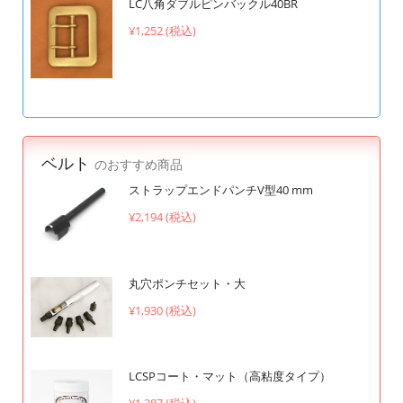
LC八角ダブルピンバックル40BR
¥1,252 (税込)
ベルト
のおすすめ商品
ストラップエンドパンチV型40 mm
¥2,194 (税込)
丸穴ポンチセット・大
¥1,930 (税込)
LCSPコート・マット（高粘度タイプ）