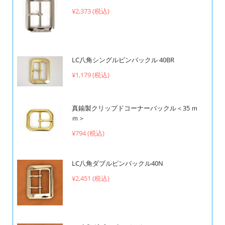
¥2,373 (税込)
LC八角シングルピンバックル 40BR
¥1,179 (税込)
真鍮製クリップドコーナーバックル＜35 ｍ
ｍ＞
¥794 (税込)
LC八角ダブルピンバックル40N
¥2,451 (税込)