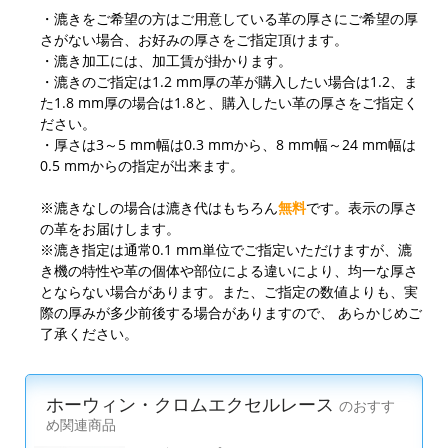
・漉きをご希望の方はご用意している革の厚さにご希望の厚
さがない場合、お好みの厚さをご指定頂けます。
・漉き加工には、加工賃が掛かります。
・漉きのご指定は1.2 mm厚の革が購入したい場合は1.2、ま
た1.8 mm厚の場合は1.8と、購入したい革の厚さをご指定く
ださい。
・厚さは3～5 mm幅は0.3 mmから、8 mm幅～24 mm幅は
0.5 mmからの指定が出来ます。
※漉きなしの場合は漉き代はもちろん
無料
です。表示の厚さ
の革をお届けします。
※漉き指定は通常0.1 mm単位でご指定いただけますが、漉
き機の特性や革の個体や部位による違いにより、均一な厚さ
とならない場合があります。また、ご指定の数値よりも、実
際の厚みが多少前後する場合がありますので、 あらかじめご
了承ください。
ホーウィン・クロムエクセルレース
のおすす
め関連商品