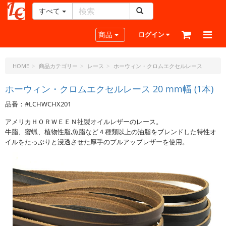
すべて
レ
ザ
Toggle navigation
商品
ログイン
ー
ク
ラ
HOME
商品カテゴリー
レース
ホーウィン・クロムエクセルレース
フ
ト・
ホーウィン・クロムエクセルレース 20 mm幅 (1本)
ド
品番：#LCHWCHX201
ッ
ト・
アメリカＨＯＲＷＥＥＮ社製オイルレザーのレース。
ジ
牛脂、蜜蝋、植物性脂,魚脂など４種類以上の油脂をブレンドした特性オ
ェ
イルをたっぷりと浸透させた厚手のプルアップレザーを使用。
ー
ピ
ー