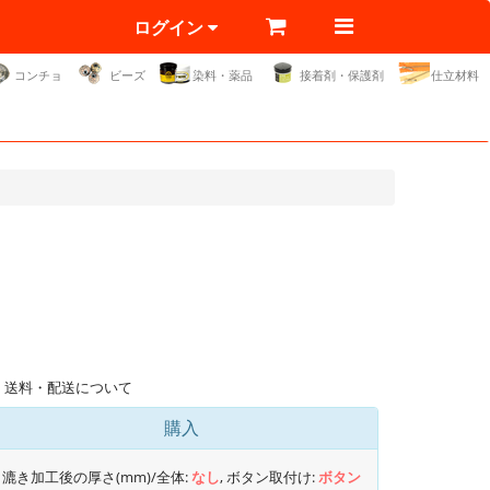
ログイン
コンチョ
ビーズ
染料・薬品
接着剤・保護剤
仕立材料
送料・配送について
購入
漉き加工後の厚さ(mm)/全体:
なし
, ボタン取付け:
ボタン