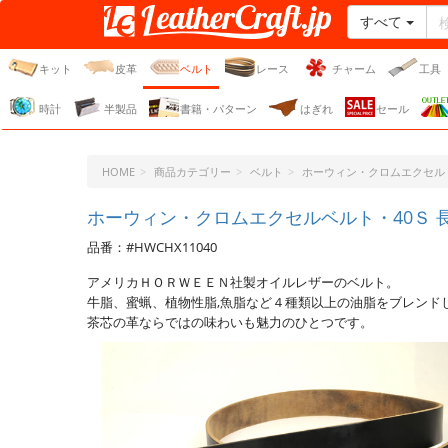
すべて
レザークラフト・ドット・
ジェーピー
キット
皮革
ベルト
レース
チャーム
工具
時計
半製品
書籍・パターン
はぎれ
セール
HOME
商品カテゴリー
ベルト
ホーウィン・クロムエクセル
ホーウィン・クロムエクセルベルト・40Ｓ 長さ11
品番：#HWCHX11040
アメリカＨＯＲＷＥＥＮ社製オイルレザーのベルト。
牛脂、蜜蝋、植物性脂,魚脂など４種類以上の油脂をブレンド
茶芯の革ならではの味わいも魅力のひとつです。