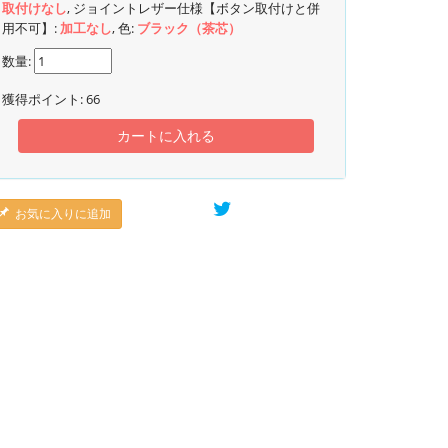
取付けなし
, ジョイントレザー仕様【ボタン取付けと併
用不可】:
加工なし
, 色:
ブラック（茶芯）
数量:
獲得ポイント:
66
カートに入れる
お気に入りに追加