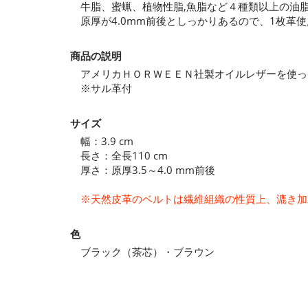
牛脂、蜜蝋、植物性脂,魚脂など４種類以上の油
原厚が4.0mm前後としっかりあるので、1枚
商品の説明
アメリカＨＯＲＷＥＥＮ社製オイルレザーを使っ
※サル革付
サイズ
幅：3.9 cm
長さ：全長110 cm
厚さ：原厚3.5～4.0 mm前後
※天然皮革のベルトは繊維組織の性質上、漉き加
色
ブラック（茶芯）・ブラウン