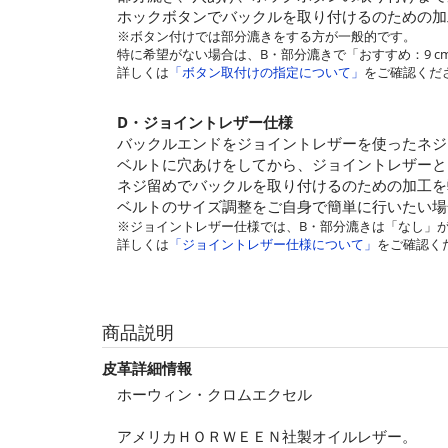
ホックボタンでバックルを取り付けるのための加
※ボタン付けでは部分漉きをする方が一般的です。
特に希望がない場合は、B・部分漉きで「おすすめ：9 cm
詳しくは
「ボタン取付けの指定について」
をご確認くだ
D・ジョイントレザー仕様
バックルエンドをジョイントレザーを使ったネジ
ベルトに穴あけをしてから、ジョイントレザーと
ネジ留めでバックルを取り付けるのための加工を
ベルトのサイズ調整をご自身で簡単に行いたい場
※ジョイントレザー仕様では、B・部分漉きは「なし」
詳しくは
「ジョイントレザー仕様について」
をご確認く
商品説明
皮革詳細情報
ホーウィン・クロムエクセル
アメリカＨＯＲＷＥＥＮ社製オイルレザー。