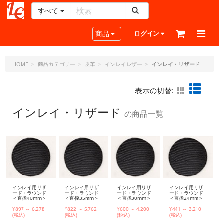
すべて
レ
ザ
Toggle navigation
商品
ログイン
ー
ク
ラ
HOME
商品カテゴリー
皮革
インレイレザー
インレイ・リザード
フ
ト・
表示の切替:
ド
ッ
インレイ・リザード
の商品一覧
ト・
ジ
ェ
ー
ピ
ー
インレイ用リザ
インレイ用リザ
インレイ用リザ
インレイ用リザ
ード・ラウンド
ード・ラウンド
ード・ラウンド
ード・ラウンド
＜直径40mm＞
＜直径35mm＞
＜直径30mm＞
＜直径24mm＞
¥897 ～ 6,278
¥822 ～ 5,762
¥600 ～ 4,200
¥441 ～ 3,210
(税込)
(税込)
(税込)
(税込)