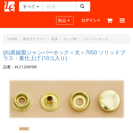
すべて
レ
ザ
Toggle navigation
商品
ログイン
ー
ク
ラ
HOME
商品カテゴリー
金具
ホック類
ジャンパーホック
フ
ト・
(J6)真鍮製ジャンパーホック＜大＞7050 ソリッドブ
ラス・素仕上げ (10コ入り)
ド
ッ
品番：#LC1266PBR
ト・
ジ
ェ
ー
ピ
ー