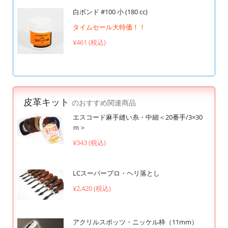
白ボンド #100 小 (180 cc)
タイムセール大特価！！
¥461 (税込)
皮革キット
のおすすめ関連商品
エスコード麻手縫い糸・中細＜20番手/3×30
ｍ＞
¥343 (税込)
LCスーパープロ・ヘリ落とし
¥2,420 (税込)
アクリルスポッツ・ニッケル枠（11mm）