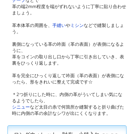
テープ
などで
革の端2mm程度を端がずれないように丁寧に貼り合わせ
ましょう。
革本体革の周囲を、
手縫い
や
ミシン
などで縫製しましょ
う。
裏側になっている革の吟面（革の表面）が表側になるよ
うに、
革をコインの取り出し口から丁寧に引き出していき、表
裏をひっくり返します。
革を完全にひっくり返して吟面（革の表面）が表側にな
ったら、形をきれいに整えて完成です☆
＊2つ折りにした時に、内側の革がういてしまい気にな
るようでしたら、
シニュー
など太目の糸で何箇所か縫製すると折り曲げた
時に内側の革の余計なシワが出にくくなります。