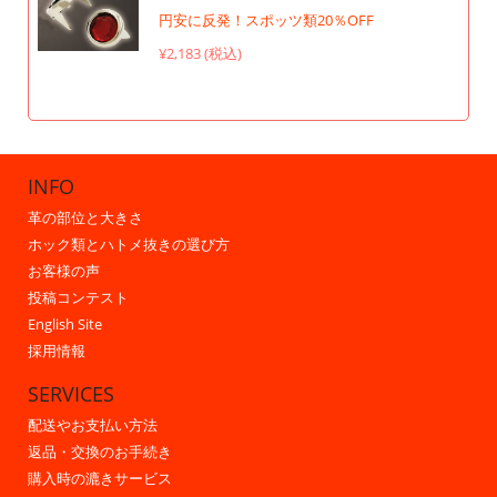
円安に反発！スポッツ類20％OFF
¥2,183 (税込)
INFO
革の部位と大きさ
ホック類とハトメ抜きの選び方
お客様の声
投稿コンテスト
English Site
採用情報
SERVICES
配送やお支払い方法
返品・交換のお手続き
購入時の漉きサービス