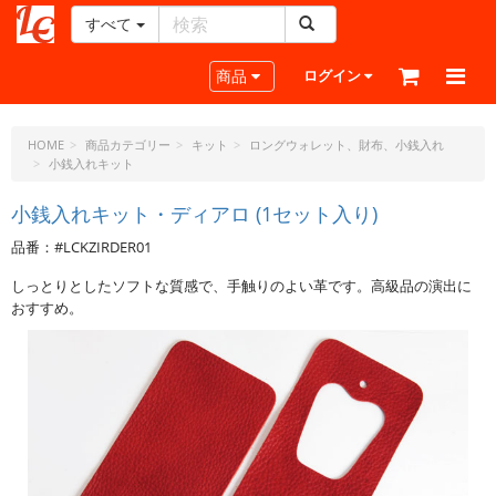
すべて
レ
ザ
Toggle navigation
商品
ログイン
ー
ク
ラ
HOME
商品カテゴリー
キット
ロングウォレット、財布、小銭入れ
小銭入れキット
フ
ト・
小銭入れキット・ディアロ (1セット入り)
ド
ッ
品番：#LCKZIRDER01
ト・
ジ
しっとりとしたソフトな質感で、手触りのよい革です。高級品の演出に
ェ
おすすめ。
ー
ピ
ー