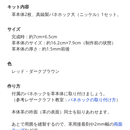
キット内容
革本体2枚、真鍮製バネホック大（ニッケル）1セット。
サイズ
完成時：約7cm×6.5cm
革本体のサイズ：約16.2cm×7.9cm（制作前の状態）
革本体の厚さ：約1.5mm前後
色
レッド・ダークブラウン
作り方
付属のバネホックを革本体に取り付けましょう。
（参考レザークラフト教室：
バネホックの取り付け方
）
本体革の吟面（革の表面）同士を貼りあわせます。
あとで周囲を縫製するので、革用接着剤や2mm幅の
両面