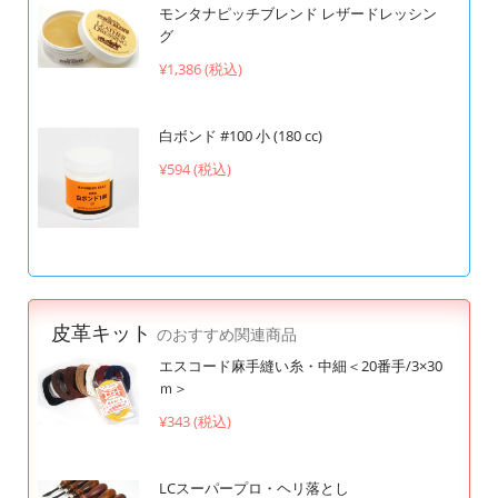
モンタナピッチブレンド レザードレッシン
グ
¥1,386 (税込)
白ボンド #100 小 (180 cc)
¥594 (税込)
皮革キット
のおすすめ関連商品
エスコード麻手縫い糸・中細＜20番手/3×30
ｍ＞
¥343 (税込)
LCスーパープロ・ヘリ落とし