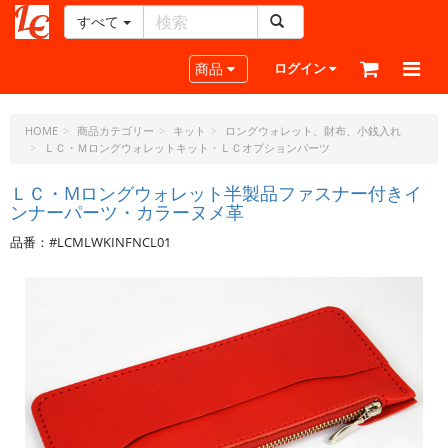
すべて
レ
ザ
Toggle navigation
商品
ログイン
ー
ク
ラ
HOME
商品カテゴリー
キット
ロングウォレット、財布、小銭入れ
ＬＣ・Ｍロングウォレットキット・ＬＣオプションパーツ
フ
ト・
ＬＣ・Mロングウォレット半製品ファスナー付きイ
ド
ンナーパーツ・カラーヌメ革
ッ
ト・
品番：#LCMLWKINFNCL01
ジ
ェ
ー
ピ
ー