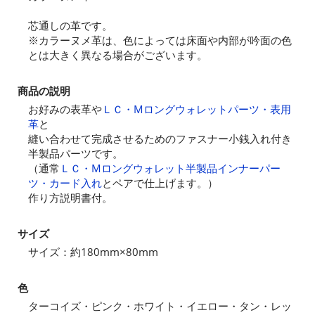
芯通しの革です。
※カラーヌメ革は、色によっては床面や内部が吟面の色
とは大きく異なる場合がございます。
商品の説明
お好みの表革や
ＬＣ・Mロングウォレットパーツ・表用
革
と
縫い合わせて完成させるためのファスナー小銭入れ付き
半製品パーツです。
（通常
ＬＣ・Mロングウォレット半製品インナーパー
ツ・カード入れ
とペアで仕上げます。）
作り方説明書付。
サイズ
サイズ：約180mm×80mm
色
ターコイズ・ピンク・ホワイト・イエロー・タン・レッ