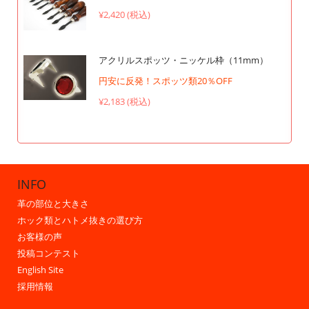
¥2,420 (税込)
アクリルスポッツ・ニッケル枠（11mm）
円安に反発！スポッツ類20％OFF
¥2,183 (税込)
INFO
革の部位と大きさ
ホック類とハトメ抜きの選び方
お客様の声
投稿コンテスト
English Site
採用情報