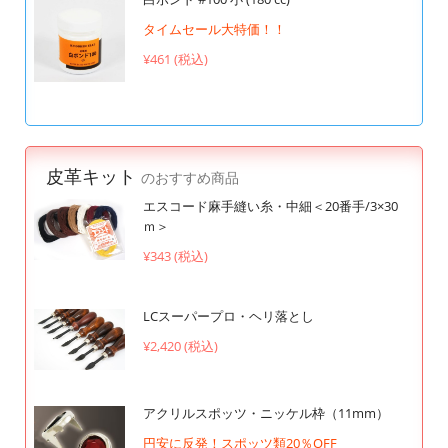
タイムセール大特価！！
¥461 (税込)
皮革キット
のおすすめ商品
エスコード麻手縫い糸・中細＜20番手/3×30
ｍ＞
¥343 (税込)
LCスーパープロ・ヘリ落とし
¥2,420 (税込)
アクリルスポッツ・ニッケル枠（11mm）
円安に反発！スポッツ類20％OFF