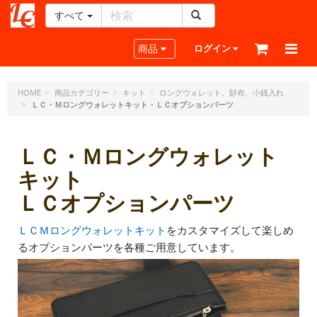
すべて
レ
ザ
Toggle navigation
商品
ログイン
ー
ク
ラ
HOME
商品カテゴリー
キット
ロングウォレット、財布、小銭入れ
ＬＣ・Ｍロングウォレットキット・ＬＣオプションパーツ
フ
ト・
ド
ＬＣ・Ｍロングウォレット
ッ
ト・
キット
ジ
ＬＣオプションパーツ
ェ
ー
ピ
ＬＣＭロングウォレットキット
をカスタマイズして楽しめ
ー
るオプションパーツを各種ご用意しています。