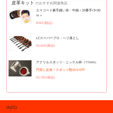
皮革キット
のおすすめ関連商品
エスコード麻手縫い糸・中細＜20番手/3×30
ｍ＞
¥343 (税込)
LCスーパープロ・ヘリ落とし
¥2,420 (税込)
アクリルスポッツ・ニッケル枠（11mm）
円安に反発！スポッツ類20％OFF
¥2,183 (税込)
INFO