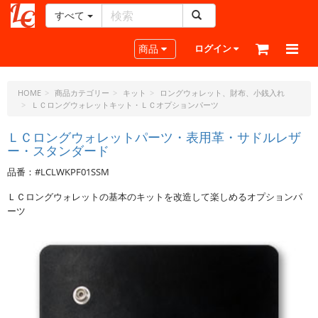
すべて
レ
ザ
Toggle navigation
商品
ログイン
ー
ク
ラ
HOME
商品カテゴリー
キット
ロングウォレット、財布、小銭入れ
ＬＣロングウォレットキット・ＬＣオプションパーツ
フ
ト・
ＬＣロングウォレットパーツ・表用革・サドルレザ
ド
ー・スタンダード
ッ
ト・
品番：#LCLWKPF01SSM
ジ
ＬＣロングウォレットの基本のキットを改造して楽しめるオプションパ
ェ
ーツ
ー
ピ
ー