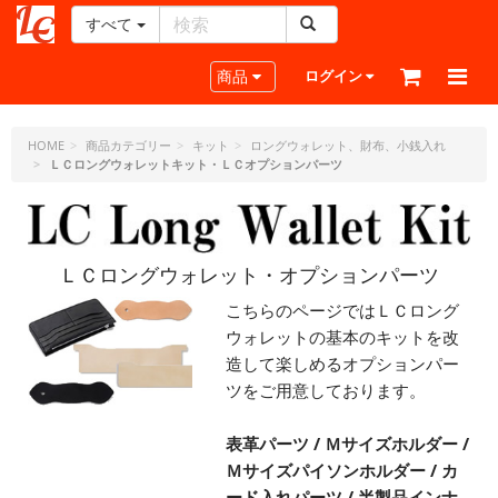
すべて
レ
ザ
Toggle navigation
商品
ログイン
ー
ク
ラ
HOME
商品カテゴリー
キット
ロングウォレット、財布、小銭入れ
ＬＣロングウォレットキット・ＬＣオプションパーツ
フ
ト・
ド
ッ
ト・
ＬＣロングウォレット・オプションパーツ
ジ
ェ
こちらのページではＬＣロング
ー
ウォレットの基本のキットを改
ピ
造して楽しめるオプションパー
ー
ツをご用意しております。
表革パーツ / Ｍサイズホルダー /
Ｍサイズパイソンホルダー / カ
ード入れパーツ / 半製品インナ