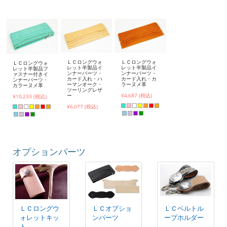
ＬＣロングウォ
ＬＣロングウォ
ＬＣロングウォ
レット半製品イ
レット半製品イ
レット半製品フ
ンナーパーツ・
ンナーパーツ・
ァスナー付きイ
カード入れ・ハ
カード入れ・カ
ンナーパーツ・
ーマンオーク・
ラーヌメ革
カラーヌメ革
ツーリングレザ
ー
¥4,687 (税込)
¥10,233 (税込)
¥6,077 (税込)
オプションパーツ
ＬＣロングウ
ＬＣオプショ
ＬＣベルトル
ォレットキッ
ンパーツ
ープホルダー
ト