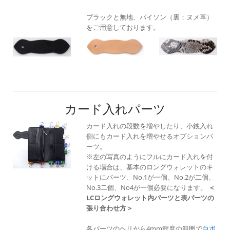
ブラックと無地、パイソン（裏：ヌメ革）
をご用意しております。
カード入れパーツ
カード入れの段数を増やしたり、小銭入れ
側にもカード入れを増やせるオプションパ
ーツ。
※左の写真のようにフルにカード入れを付
ける場合は、基本のロングウォレットのキ
ットにパーツ、No.1が一個、No.2が二個、
No.3二個、No4が一個必要になります。
＜
LCロングウォレット内パーツと表パーツの
張り合わせ方＞
各パーツのヘリから4mm程度の範囲で
白ボ