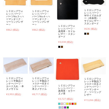
ＬＣロングウォ
ＬＣロングウォ
ＬＣロングウォ
レットパーツ・
レットパーツ・
レットパーツ・
Ｍサイズホルダ
パーツNo.3＜ハ
パーツNo.4＜ハ
ー（本体用）・
ーマンオーク・
ーマンオーク・
サドルレザー・
ツーリングレザ
ツーリングレザ
スタンダード
ー＞
ー＞
ＬＣロングウォ
レットパーツ・
¥636 (税込)
¥862 (税込)
¥862 (税込)
表用革・サドル
レザー・スタン
ダード
¥3,038 (税込)
ＬＣロングウォ
ＬＣロングウォ
ＬＣロングウォ
レット半製品イ
レット半製品フ
レット半製品フ
ンナーパーツ・
ァスナー付きイ
ァスナー付きイ
ＬＣロングウォ
カード入れ ・本
ンナーパーツ・
ンナーパーツ・
レットパーツ・
ヌメサドル
本ヌメサドル
ハーマンオー
表用革・カラー
ク・ツーリング
ヌメ革
¥3,993 (税込)
¥8,717 (税込)
レザー
¥3,727 (税込)
¥13,266 (税込)