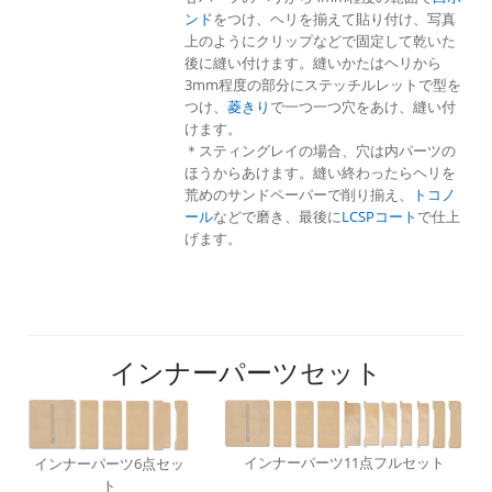
ンド
をつけ、ヘリを揃えて貼り付け、写真
上のようにクリップなどで固定して乾いた
後に縫い付けます。縫いかたはヘリから
3mm程度の部分にステッチルレットで型を
つけ、
菱きり
で一つ一つ穴をあけ、縫い付
けます。
＊スティングレイの場合、穴は内パーツの
ほうからあけます。縫い終わったらヘリを
荒めのサンドペーパーで削り揃え、
トコノ
ール
などで磨き、最後に
LCSPコート
で仕上
げます。
インナーパーツセット
インナーパーツ11点フルセット
インナーパーツ6点セッ
ト