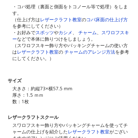
・コバ処理（裏面と側面をトコノール等で処理）をしま
す。
（仕上げ方は
レザークラフト教室
の
コバ床面の仕上げ方
を参考にしてください）
・お好みで
スポッツ
や
カシメ
、
チャーム
、
スワロフスキ
ー
などで本体に飾りつけをしましょう。
（スワロフスキー飾り方やバッキングチャームの使い方
は
レザークラフト教室
の
チャームのアレンジ方法
を参考
にしてください。）
サイズ
大きさ：約縦73×横57.5 mm
厚さ：1.5 ｍｍ
数：1枚
レザークラフトスクール
スワロフスキー飾り方やバッキングチャームを使ってチ
ャームの仕上げを紹介した
レザークラフト教室
がござい