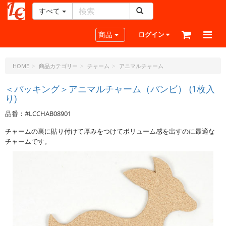
すべて
レ
ザ
Toggle navigation
商品
ログイン
ー
ク
ラ
HOME
商品カテゴリー
チャーム
アニマルチャーム
フ
ト・
＜バッキング＞アニマルチャーム（バンビ） (1枚入
り)
ド
ッ
品番：#LCCHAB08901
ト・
ジ
チャームの裏に貼り付けて厚みをつけてボリューム感を出すのに最適な
ェ
チャームです。
ー
ピ
ー