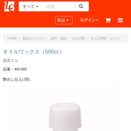
すべて
レ
ザ
Toggle navigation
商品
ログイン
ー
ク
ラ
HOME
商品カテゴリー
染料・薬品
仕上げ剤
仕上げ用剤・オイル
フ
ト・
オイルワックス（500cc）
ド
協進エル
ッ
ト・
品番：#81085
ジ
艶出し仕上げ剤。
ェ
ー
ピ
ー