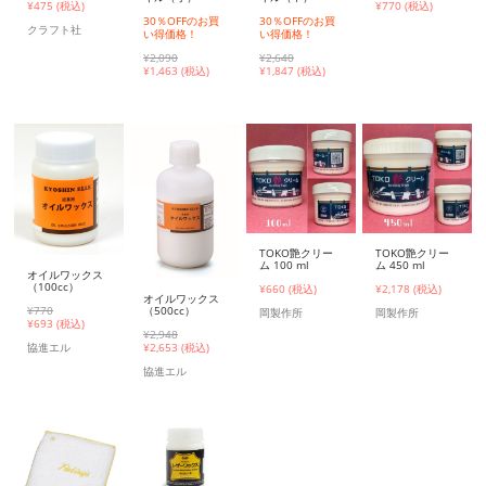
¥
475 (税込)
¥
770 (税込)
30％OFFのお買
30％OFFのお買
クラフト社
い得価格！
い得価格！
¥2,090
¥2,640
¥
1,463 (税込)
¥
1,847 (税込)
TOKO艶クリー
TOKO艶クリー
ム 100 ml
ム 450 ml
オイルワックス
（100cc）
¥660 (税込)
¥2,178 (税込)
オイルワックス
¥770
（500cc）
岡製作所
岡製作所
¥
693 (税込)
¥2,948
協進エル
¥
2,653 (税込)
協進エル