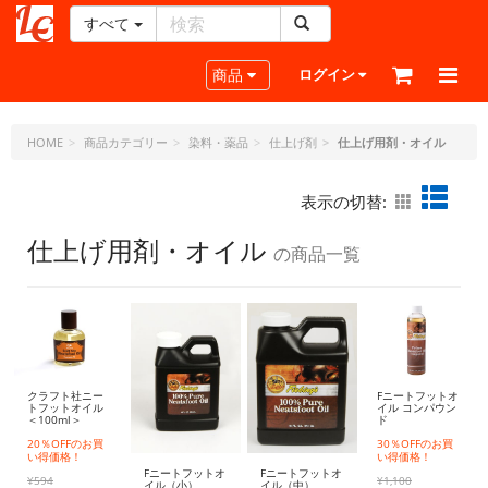
すべて
レ
ザ
Toggle navigation
商品
ログイン
ー
ク
ラ
HOME
商品カテゴリー
染料・薬品
仕上げ剤
仕上げ用剤・オイル
フ
ト・
表示の切替:
ド
ッ
仕上げ用剤・オイル
の商品一覧
ト・
ジ
ェ
ー
ピ
ー
クラフト社ニー
Fニートフットオ
トフットオイル
イル コンパウン
＜100ml＞
ド
20％OFFのお買
30％OFFのお買
い得価格！
い得価格！
Fニートフットオ
Fニートフットオ
¥594
¥1,100
イル（小）
イル（中）