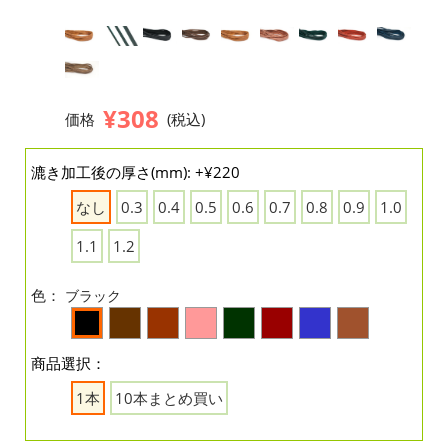
¥308
価格
(税込)
漉き加工後の厚さ(mm): +¥220
なし
0.3
0.4
0.5
0.6
0.7
0.8
0.9
1.0
1.1
1.2
色：
ブラック
商品選択：
1本
10本まとめ買い