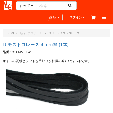
すべて
レ
ザ
Toggle navigation
商品
ログイン
ー
ク
ラ
HOME
商品カテゴリー
レース
LCモストロレース
フ
ト・
LCモストロレース 4 mm幅 (1本)
ド
品番：#LCMSTL041
ッ
ト・
オイルの質感とソフトな手触りが特長の味わい深い革です。
ジ
ェ
ー
ピ
ー