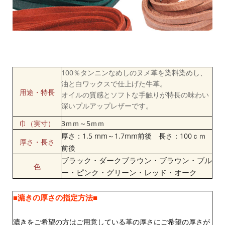
100％タンニンなめしのヌメ革を染料染めし、
油と白ワックスで仕上げた牛革。
用途・特長
オイルの質感とソフトな手触りが特長の味わい
深いプルアップレザーです。
巾（実寸）
3ｍｍ～5ｍｍ
厚さ：1.5 mm～1.7mm前後 長さ：100ｃｍ
厚さ・長さ
前後
ブラック・ダークブラウン・ブラウン・ブル
色
ー・ピンク・グリーン・レッド・オーク
■漉きの厚さの指定方法■
漉きをご希望の方はご用意している革の厚さにご希望の厚さが