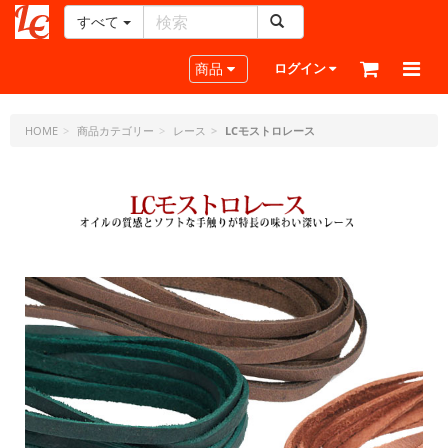
すべて
レ
ザ
Toggle navigation
商品
ログイン
ー
ク
ラ
HOME
商品カテゴリー
レース
LCモストロレース
フ
ト・
ド
ッ
ト・
ジ
ェ
ー
ピ
ー