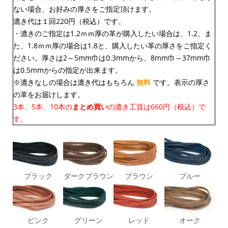
ない場合、お好みの厚さをご指定頂けます。
漉き代は１回220円（税込）です。
・漉きのご指定は1.2ｍｍ厚の革が購入したい場合は、1.2、ま
た、1.8ｍｍ厚の場合は1.8と、購入したい革の厚さをご指定く
ださい。厚さは2～5mm巾は0.3mmから、8mm巾～37mm巾
は0.5mmからの指定が出来ます。
※漉きなしの場合は漉き代はもちろん
無料
です。表示の厚さ
の革をお届けします。
3本、5本、10本の
まとめ買い
の漉き工賃は660円（税込）で
す。
ブラック
ダークブラウン
ブラウン
ブルー
ピンク
グリーン
レッド
オーク