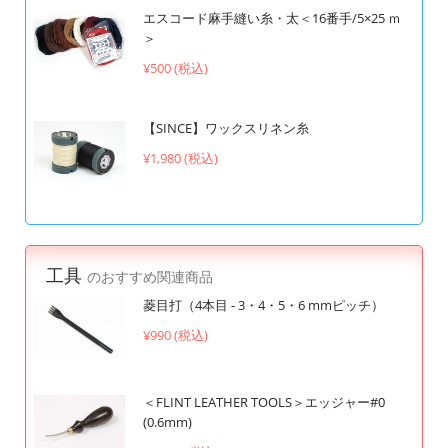
エスコード麻手縫い糸・太＜16番手/5×25 ｍ
＞
¥500 (税込)
【SINCE】ワックスリネン糸
¥1,980 (税込)
工具
のおすすめ関連商品
菱目打（4本目 - 3・4・5・6 mmピッチ）
¥990 (税込)
＜FLINT LEATHER TOOLS＞エッジャー#0
(0.6mm)