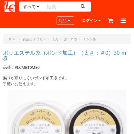
すべて
レ
ザ
Toggle navigation
商品
ログイン
ー
ク
ラ
HOME
商品カテゴリー
工具
糸・ロウ
ミシン糸
フ
ト・
ポリエステル糸（ボンド加工）（太さ：＃0）30 ｍ
巻
ド
ッ
品番：#LCMBT0M30
ト・
ジ
撚りが戻りにくいボンド加工糸です。
ェ
手縫いに使えます。
ー
ピ
ー