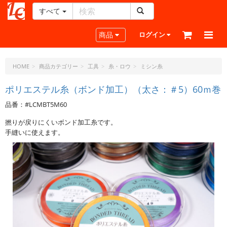
すべて
レ
ザ
Toggle navigation
商品
ログイン
ー
ク
ラ
HOME
商品カテゴリー
工具
糸・ロウ
ミシン糸
フ
ト・
ポリエステル糸（ボンド加工）（太さ：＃5）60ｍ巻
ド
品番：#LCMBT5M60
ッ
ト・
撚りが戻りにくいボンド加工糸です。
ジ
手縫いに使えます。
ェ
ー
ピ
ー