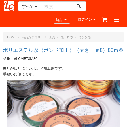
すべて
レ
ザ
Toggle navigation
商品
ログイン
ー
ク
ラ
HOME
商品カテゴリー
工具
糸・ロウ
ミシン糸
フ
ト・
ポリエステル糸（ボンド加工）（太さ：＃8）80ｍ巻
ド
品番：#LCMBT8M80
ッ
ト・
撚りが戻りにくいボンド加工糸です。
ジ
手縫いに使えます。
ェ
ー
ピ
ー