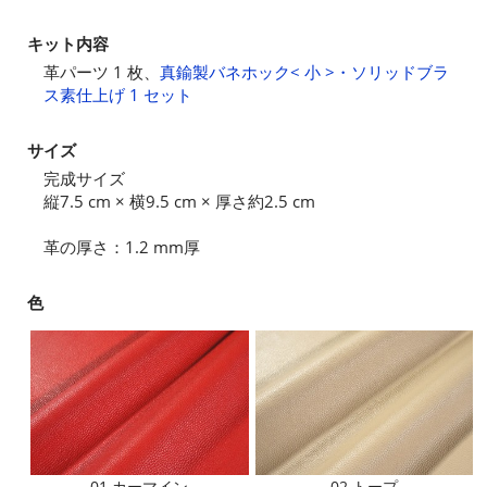
キット内容
革パーツ 1 枚、
真鍮製バネホック< 小 >・ソリッドブラ
ス素仕上げ 1 セット
サイズ
完成サイズ
縦7.5 cm × 横9.5 cm × 厚さ約2.5 cm
革の厚さ：1.2 mm厚
色
01 カーマイン
02 トープ