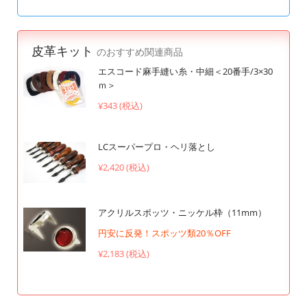
皮革キット
のおすすめ関連商品
エスコード麻手縫い糸・中細＜20番手/3×30
ｍ＞
¥343 (税込)
LCスーパープロ・ヘリ落とし
¥2,420 (税込)
アクリルスポッツ・ニッケル枠（11mm）
円安に反発！スポッツ類20％OFF
¥2,183 (税込)