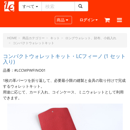
すべて
レ
ザ
Toggle navigation
商品
ログイン
ー
ク
ラ
HOME
商品カテゴリー
キット
ロングウォレット、財布、小銭入れ
コンパクトウォレットキット
フ
ト・
コンパクトウォレットキット・LCフィーノ (1 セット
ド
入り)
ッ
ト・
品番：#LCCMPWFINO01
ジ
1枚の革パーツを折り返して、必要最小限の縫製と金具の取り付けで完成
ェ
するウォレットキット。
ー
用途に応じて、カード入れ、コインケース、ミニウォレットとして利用
ピ
できます。
ー