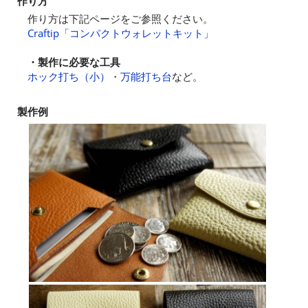
作り方
作り方は下記ページをご参照ください。
Craftip「コンパクトウォレットキット」
・製作に必要な工具
ホック打ち（小）
・
万能打ち台
など。
製作例