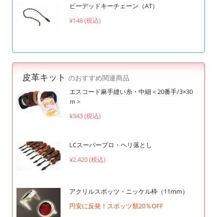
ビーデッドキーチェーン（AT）
¥148 (税込)
皮革キット
のおすすめ関連商品
エスコード麻手縫い糸・中細＜20番手/3×30
ｍ＞
¥343 (税込)
LCスーパープロ・ヘリ落とし
¥2,420 (税込)
アクリルスポッツ・ニッケル枠（11mm）
円安に反発！スポッツ類20％OFF