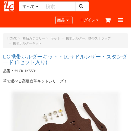
すべて
レ
ザ
Toggle navigation
商品
ログイン
ー
ク
ラ
HOME
商品カテゴリー
キット
携帯ホルダー、携帯ストラップ
携帯ホルダーキット
フ
ト・
LＣ携帯ホルダーキット・LCサドルレザー・スタンダ
ド
ード (1セット入り)
ッ
ト・
品番：#LCKHKSS01
ジ
革で選べる高級皮革キットシリーズ！
ェ
ー
ピ
ー