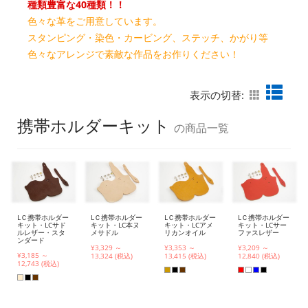
種類豊富な40種類！！
色々な革をご用意しています。
スタンピング・染色・カービング、ステッチ、かがり等
色々なアレンジで素敵な作品をお作りください！
表示の切替:
携帯ホルダーキット
の商品一覧
LＣ携帯ホルダー
LＣ携帯ホルダー
LＣ携帯ホルダー
LＣ携帯ホルダー
キット・LCサド
キット・LC本ヌ
キット・LCアメ
キット・LCサー
ルレザー・スタ
メサドル
リカンオイル
ファスレザー
ンダード
¥3,329 ～
¥3,353 ～
¥3,209 ～
¥3,185 ～
13,324 (税込)
13,415 (税込)
12,840 (税込)
12,743 (税込)