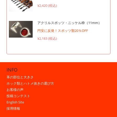
¥2,420 (税込)
アクリルスポッツ・ニッケル枠（11mm）
円安に反発！スポッツ類20％OFF
¥2,183 (税込)
INFO
革の部位と大きさ
ホック類とハトメ抜きの選び方
お客様の声
投稿コンテスト
English Site
採用情報