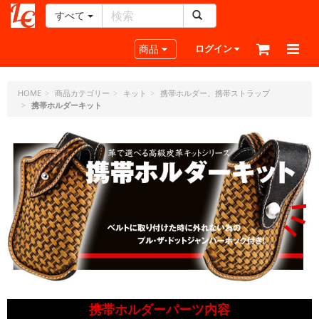
すべて
レ
ザ
Toggle navigation
商品
ログイン
ー
ク
ラ
HOME
商品カテゴリー
キット
携帯ホルダー、携帯ストラップ
携帯ホルダーキット
フ
ト・
ド
ッ
ト・
ジ
ェ
ー
ピ
ー
携帯ホルダーパーツ内容