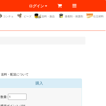
ログイン
コンチョ
ビーズ
染料・薬品
接着剤・保護剤
仕立材料
送料・配送について
購入
数量:
獲得ポイント:
156