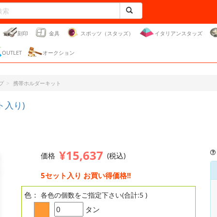
刻印
金具
スポッツ（スタッズ）
イタリアンスタッズ
OUTLET
オークション
プ
携帯ホルダーキット
ト入り)
¥15,637
価格
(税込)
5セット入り お買い得価格!!
色：
各色の個数をご指定下さい(合計:5 )
タン