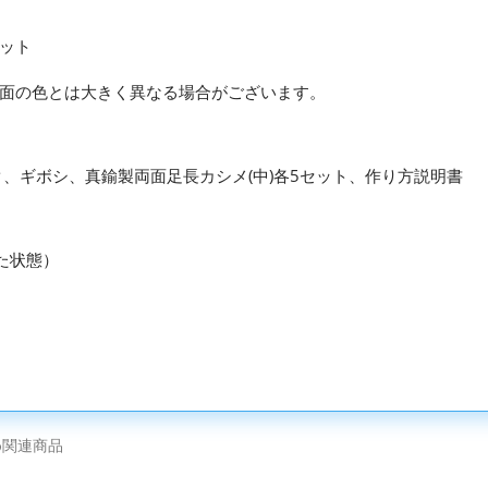
ット
面の色とは大きく異なる場合がございます。
ク、ギボシ、真鍮製両面足長カシメ(中)各5セット、作り方説明書
いた状態）
め関連商品