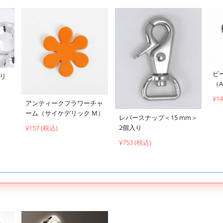
ビ
クリ
（A
¥1
アンティークフラワーチャ
ーム（サイケデリック M）
レバースナップ＜15 mm＞
2個入り
¥157 (税込)
¥753 (税込)