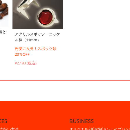
落と
アクリルスポッツ・ニッケ
ル枠（11mm）
円安に反発！スポッツ類
20％OFF
¥2,183 (税込)
CES
BUSINESS
支払い方法
オリジナル刻印/焼印/シェイプパン