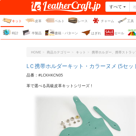
すべて
レザークラフト・ドット・
ジェーピー
キット
皮革
ベルト
レース
チャーム
工具
時計
半製品
書籍・パターン
はぎれ
セール
HOME
商品カテゴリー
キット
携帯ホルダー、携帯ストラッ
LＣ携帯ホルダーキット・カラーヌメ (5セッ
品番：#LCKHKCN05
革で選べる高級皮革キットシリーズ！