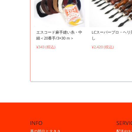
エスコード麻手縫い糸・中
LCスーパープロ・ヘリ
細＜20番手/3×30 ｍ＞
し
¥343 (税込)
¥2,420 (税込)
INFO
SERVI
革の部位と大きさ
配送やお