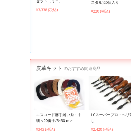
セット（ミニ）
スタル)20個入り
¥3,338 (税込)
¥220 (税込)
皮革キット
のおすすめ関連商品
エスコード麻手縫い糸・中
LCスーパープロ・ヘリ
細＜20番手/3×30 ｍ＞
し
¥343 (税込)
¥2,420 (税込)