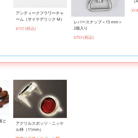
（A
¥1
アンティークフラワーチャ
ーム（サイケデリック M）
レバースナップ＜15 mm＞
2個入り
¥157 (税込)
¥753 (税込)
落と
アクリルスポッツ・ニッケ
ル枠（11mm）