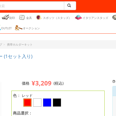
刻印
金具
スポッツ（スタッズ）
イタリアンスタッズ
OUTLET
オークション
プ
携帯ホルダーキット
(1セット入り)
¥3,209
価格
(税込)
色：
レッド
商品選択：