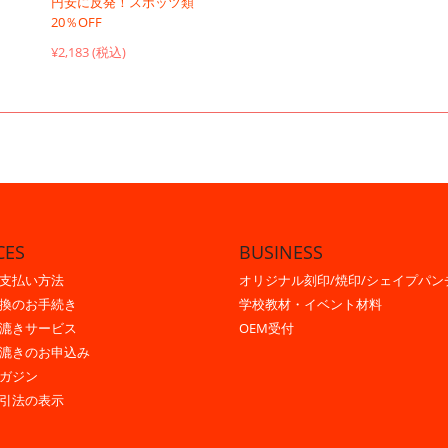
円安に反発！スポッツ類
20％OFF
¥2,183 (税込)
CES
BUSINESS
支払い方法
オリジナル刻印/焼印/シェイプパン
換のお手続き
学校教材・イベント材料
漉きサービス
OEM受付
漉きのお申込み
ガジン
引法の表示