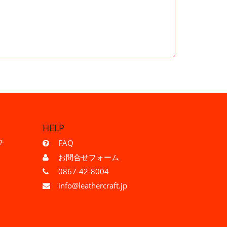
HELP
チ
FAQ
お問合せフォーム
0867-42-8004
info@leathercraft.jp