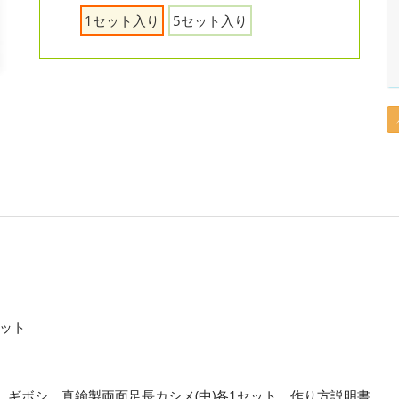
1セット入り
5セット入り
ット
、ギボシ、真鍮製両面足長カシメ(中)各1セット、作り方説明書