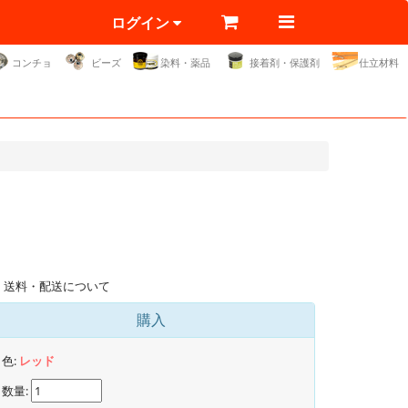
ログイン
コンチョ
ビーズ
染料・薬品
接着剤・保護剤
仕立材料
送料・配送について
購入
色:
レッド
数量: