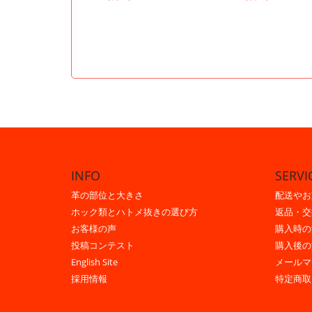
INFO
SERVI
革の部位と大きさ
配送やお
ホック類とハトメ抜きの選び方
返品・交
お客様の声
購入時の
投稿コンテスト
購入後の
English Site
メールマ
採用情報
特定商取