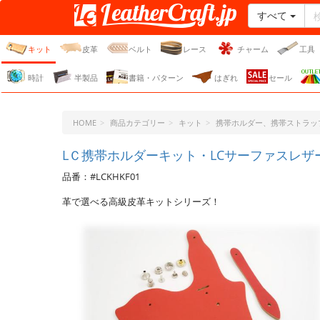
すべて
レザークラフト・ドット・
ジェーピー
キット
皮革
ベルト
レース
チャーム
工具
時計
半製品
書籍・パターン
はぎれ
セール
HOME
商品カテゴリー
キット
携帯ホルダー、携帯ストラッ
LＣ携帯ホルダーキット・LCサーファスレザー 
品番：#LCKHKF01
革で選べる高級皮革キットシリーズ！