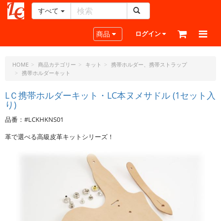
すべて
レ
ザ
Toggle navigation
商品
ログイン
ー
ク
ラ
HOME
商品カテゴリー
キット
携帯ホルダー、携帯ストラップ
携帯ホルダーキット
フ
ト・
LＣ携帯ホルダーキット・LC本ヌメサドル (1セット入
ド
り)
ッ
ト・
品番：#LCKHKNS01
ジ
革で選べる高級皮革キットシリーズ！
ェ
ー
ピ
ー