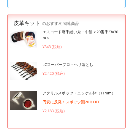
皮革キット
のおすすめ関連商品
エスコード麻手縫い糸・中細＜20番手/3×30
ｍ＞
¥343 (税込)
LCスーパープロ・ヘリ落とし
¥2,420 (税込)
アクリルスポッツ・ニッケル枠（11mm）
円安に反発！スポッツ類20％OFF
¥2,183 (税込)