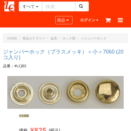
すべて
レ
ザ
Toggle navigation
商品
ログイン
ー
ク
ラ
HOME
商品カテゴリー
金具
ホック類
ジャンパーホック
フ
ト・
ジャンパーホック（ブラスメッキ）＜小＞7060 (20
コ入り)
ド
ッ
品番：#LCJBS
ト・
ジ
ェ
ー
ピ
ー
¥825
価格
(税込)