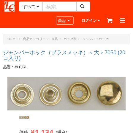
すべて
レ
ザ
Toggle navigation
商品
ログイン
ー
ク
ラ
HOME
商品カテゴリー
金具
ホック類
ジャンパーホック
フ
ト・
ジャンパーホック（ブラスメッキ）＜大＞7050 (20
コ入り)
ド
ッ
品番：#LCJBL
ト・
ジ
ェ
ー
ピ
ー
¥1,134
価格
(税込)