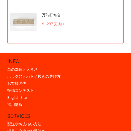
万能打ち台
¥1,237 (税込)
INFO
革の部位と大きさ
ホック類とハトメ抜きの選び方
お客様の声
投稿コンテスト
English Site
採用情報
SERVICES
配送やお支払い方法