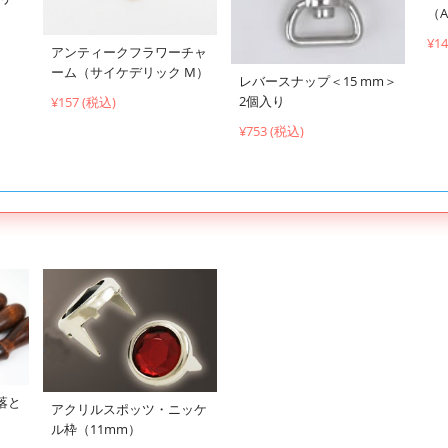
（A
¥1
アンティークフラワーチャ
ーム（サイケデリック M）
レバースナップ＜15 mm＞
2個入り
¥157 (税込)
¥753 (税込)
落と
アクリルスポッツ・ニッケ
ル枠（11mm）