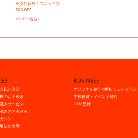
円安に反発！スポッツ類
20％OFF
¥2,183 (税込)
CES
BUSINESS
支払い方法
オリジナル刻印/焼印/シェイプパン
換のお手続き
学校教材・イベント材料
漉きサービス
OEM受付
漉きのお申込み
ガジン
引法の表示