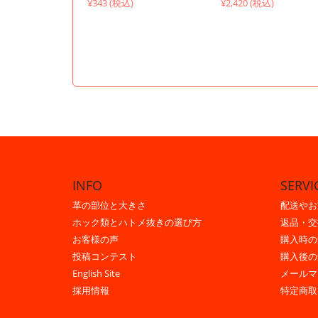
¥343 (税込)
¥2,420 (税込)
INFO
SERVI
革の部位と大きさ
配送やお
ホック類とハトメ抜きの選び方
返品・交
お客様の声
購入時の
投稿コンテスト
購入後の
English Site
メールマ
採用情報
特定商取