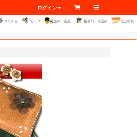
ログイン
コンチョ
ビーズ
染料・薬品
接着剤・保護剤
仕立材料