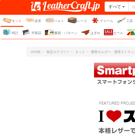
すべて
レザークラフト・ドット・
ジェーピー
キット
皮革
ベルト
レース
チャーム
工具
時計
半製品
書籍・パターン
はぎれ
セール
HOME
商品カテゴリー
キット
携帯ホルダー、携帯ストラッ