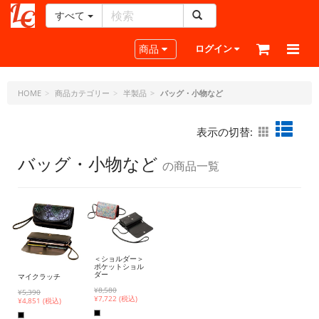
すべて
レ
ザ
Toggle navigation
商品
ログイン
ー
ク
ラ
HOME
商品カテゴリー
半製品
バッグ・小物など
フ
ト・
表示の切替:
ド
ッ
バッグ・小物など
の商品一覧
ト・
ジ
ェ
ー
ピ
ー
＜ショルダー＞
ポケットショル
ダー
マイクラッチ
¥8,580
¥5,390
¥
7,722 (税込)
¥
4,851 (税込)