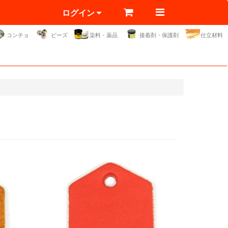
ログイン
コンチョ
ビーズ
染料・薬品
接着剤・保護剤
仕立材料