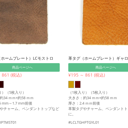
ホームプレート）LCモストロ
革タグ（ホームプレート）ギャ
商品ページへ
商品ページへ
 861 (税込)
¥195 ～ 861 (税込)
り）（5枚入り）
（1枚入り）（5枚入り）
34 ｍｍ×約58 ｍｍ
大きさ：約34 ｍｍ×約58 ｍｍ
5 mm～1.7 mm前後
厚さ：2.4 ｍｍ前後
やチャーム、ペンダントトップなど
革製タグやチャーム、ペンダントト
に。
HPTMST01
#LCLTGHPTGYL01