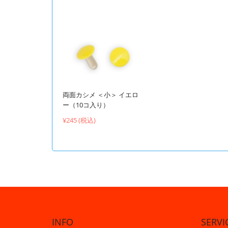
両面カシメ ＜小＞ イエロ
ー（10コ入り）
¥245 (税込)
INFO
SERVI