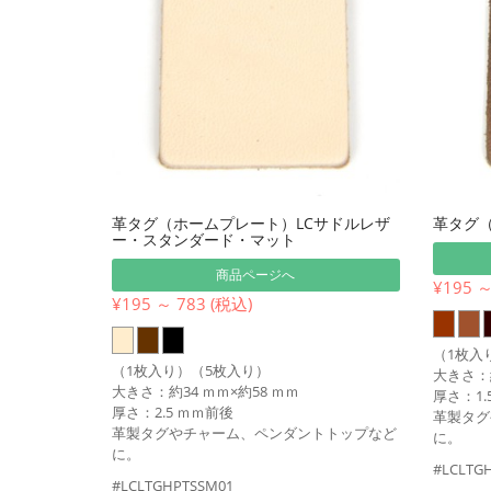
革タグ（ホームプレート）LCサドルレザ
革タグ（
ー・スタンダード・マット
商品ページへ
¥195 ～
¥195 ～ 783 (税込)
（1枚入
（1枚入り）（5枚入り）
大きさ：約
大きさ：約34 ｍｍ×約58 ｍｍ
厚さ：1.
厚さ：2.5 ｍｍ前後
革製タグ
革製タグやチャーム、ペンダントトップなど
に。
に。
#LCLTG
#LCLTGHPTSSM01