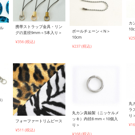
カ
携帯ストラップ金具・リン
ブル
10
ボールチェーン＜N＞
グの直径9mm＜5本入り＞
10cm
¥2
¥356 (税込)
¥237 (税込)
N）
丸
ラ
丸カン真鍮製（ニッケルメ
り
ッキ）内径8 mm＜10個入
フォーファートリムピース
¥1
り＞
¥511 (税込)
¥168 (税込)