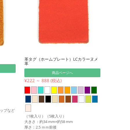
ロ
革タグ（ホームプレート）LCカラーヌメ
革
商品ページへ
¥222 ～ 888 (税込)
ップなど
（1枚入り）（5枚入り）
大きさ：約34 mm×約58 mm
厚さ：2.5 ｍｍ前後