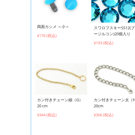
両面カシメ ＜小＞
スワロフスキーSS12(
ージルコン)20個入り
¥176 (税込)
¥193 (税込)
カン付きチェーン細（G）
カン付きチェーン太（
20 cm
20cm
¥344 (税込)
¥366 (税込)