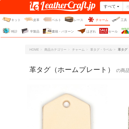
すべて
レザークラフト・ドット・
ジェーピー
キット
皮革
ベルト
レース
チャーム
工具
時計
半製品
書籍・パターン
はぎれ
セール
HOME
商品カテゴリー
チャーム
革タグ・ラベル
革タグ
革タグ（ホームプレート）
の商