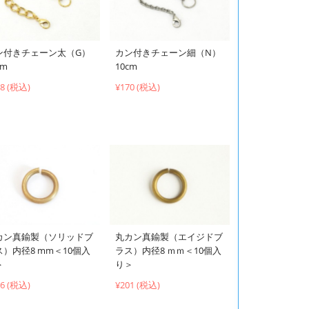
ン付きチェーン太（G）
カン付きチェーン細（N）
cm
10cm
58 (税込)
¥170 (税込)
カン真鍮製（ソリッドブ
丸カン真鍮製（エイジドブ
ス）内径8 mm＜10個入
ラス）内径8 ｍｍ＜10個入
＞
り＞
66 (税込)
¥201 (税込)