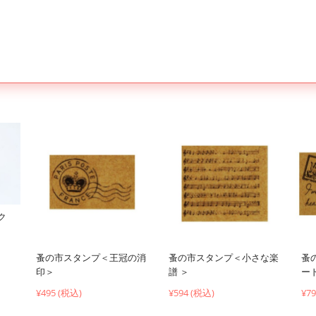
ク
蚤の市スタンプ＜王冠の消
蚤の市スタンプ＜小さな楽
蚤
印＞
譜 ＞
ード
¥495 (税込)
¥594 (税込)
¥7