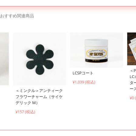
おすすめ関連商品
＜
LCSPコート
L
¥1,039 (税込)
タ
ー
＜ミンクル＞アンティーク
フラワーチャーム（サイケ
¥0
デリック M）
¥157 (税込)