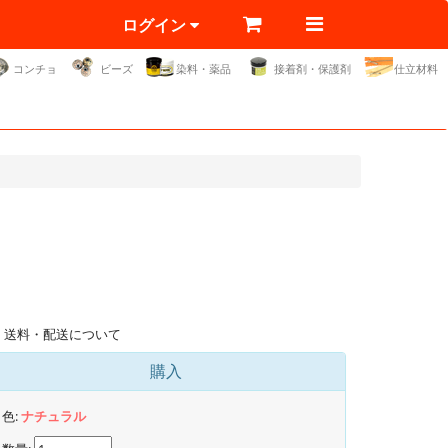
ログイン
コンチョ
ビーズ
染料・薬品
接着剤・保護剤
仕立材料
送料・配送について
購入
色:
ナチュラル