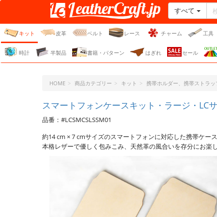
すべて
レザークラフト・ドット・
ジェーピー
キット
皮革
ベルト
レース
チャーム
工具
時計
半製品
書籍・パターン
はぎれ
セール
HOME
商品カテゴリー
キット
携帯ホルダー、携帯ストラッ
スマートフォンケースキット・ラージ・LCサ
品番：#LCSMCSLSSM01
約14 cm × 7 cmサイズのスマートフォンに対応した携帯ケ
本格レザーで優しく包みこみ、天然革の風合いを存分にお楽