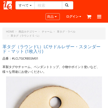
すべて
レ
ザ
Toggle navigation
商品
ログイン
ー
ク
ラ
HOME
商品カテゴリー
チャーム
革タグ・ラベル
革タグ（ラウンド S・L）
フ
ト・
革タグ（ラウンドL）LCサドルレザー・スタンダー
ド
ド・マット (1枚入り)
ッ
ト・
品番：#LCLTGCRBSSM01
ジ
革製タグやチャーム、ペンダントトップ、小物やポイント使いなど、
ェ
様々な用途にお使いください。
ー
ピ
ー