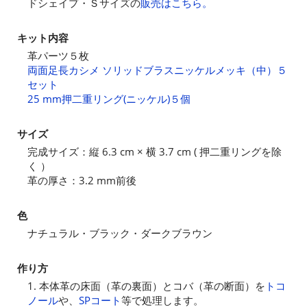
ドシェイプ・Ｓサイズの
販売はこちら。
キット内容
革パーツ５枚
両面足長カシメ ソリッドブラスニッケルメッキ（中）５
セット
25 mm押二重リング(ニッケル)５個
サイズ
完成サイズ：縦 6.3 cm × 横 3.7 cm ( 押二重リングを除
く ）
革の厚さ：3.2 mm前後
色
ナチュラル・ブラック・ダークブラウン
作り方
1. 本体革の床面（革の裏面）とコバ（革の断面）を
トコ
ノール
や、
SPコート
等で処理します。