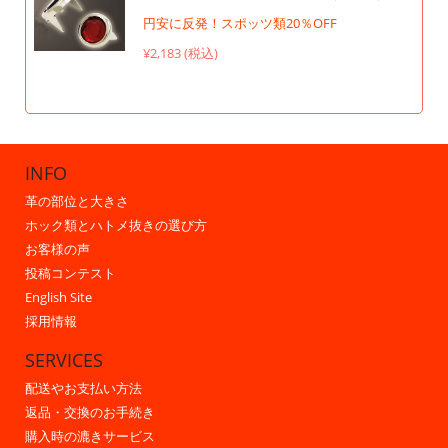
円安に反発！スポッツ類20％OFF
¥2,183 (税込)
INFO
革の部位と大きさ
ホック類とハトメ抜きの選び方
お客様の声
投稿コンテスト
English Site
採用情報
SERVICES
配送やお支払い方法
返品・交換のお手続き
購入時の漉きサービス