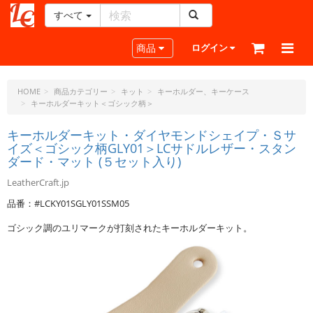
すべて
レ
ザ
Toggle navigation
商品
ログイン
ー
ク
ラ
HOME
商品カテゴリー
キット
キーホルダー、キーケース
キーホルダーキット＜ゴシック柄＞
フ
ト・
キーホルダーキット・ダイヤモンドシェイプ・Ｓサ
ド
イズ＜ゴシック柄GLY01＞LCサドルレザー・スタン
ッ
ダード・マット (５セット入り)
ト・
ジ
LeatherCraft.jp
ェ
品番：#LCKY01SGLY01SSM05
ー
ピ
ゴシック調のユリマークが打刻されたキーホルダーキット。
ー