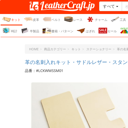
すべて
レザークラフト・ドット・
ジェーピー
キット
皮革
ベルト
レース
チャーム
工具
時計
半製品
書籍・パターン
はぎれ
セール
HOME
商品カテゴリー
キット
ステーショナリー
革の名
革の名刺入れキット・サドルレザー・スタンダ
品番：#LCKWMSSM01