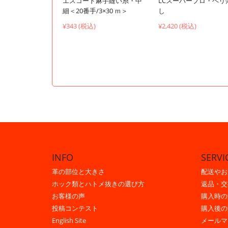
エスコード麻手縫い糸・中
LCスーパープロ・ヘリ
細＜20番手/3×30 ｍ＞
し
¥343 (税込)
¥2,420 (税込)
INFO
SERVI
革の部位と大きさ
配送やお
ホック類とハトメ抜きの選び方
返品・交
お客様の声
購入時の
投稿コンテスト
購入後の
English Site
メールマ