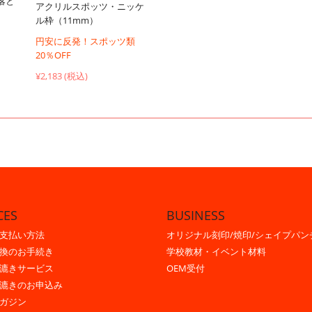
落と
アクリルスポッツ・ニッケ
ル枠（11mm）
円安に反発！スポッツ類
20％OFF
¥2,183 (税込)
CES
BUSINESS
支払い方法
オリジナル刻印/焼印/シェイプパン
換のお手続き
学校教材・イベント材料
漉きサービス
OEM受付
漉きのお申込み
ガジン