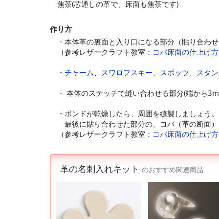
焦茶(芯通しの革で、床面も焦茶です)
作り方
・本体革の裏面と入り口になる部分（貼り合わせ
（参考レザークラフト教室：
コバ床面の仕上げ方
・
チャーム
、
スワロフスキー
、
スポッツ
、
スタン
・ 本体のステッチで縫い合わせる部分(端から3m
・ボンドが乾燥したら、周囲を縫製しましょう。
最後に貼り合わせた部分の、コバ（革の断面）
（参考レザークラフト教室：
コバ床面の仕上げ方
革の名刺入れキット
のおすすめ関連商品