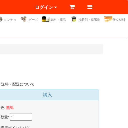
ログイン
コンチョ
ビーズ
染料・薬品
接着剤・保護剤
仕立材料
送料・配送について
購入
色:
無地
数量:
獲得ポイント:
13