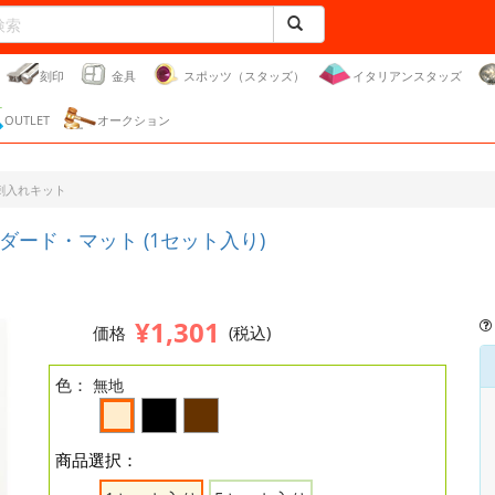
刻印
金具
スポッツ（スタッズ）
イタリアンスタッズ
OUTLET
オークション
刺入れキット
ード・マット (1セット入り)
¥1,301
価格
(税込)
色：
無地
商品選択：