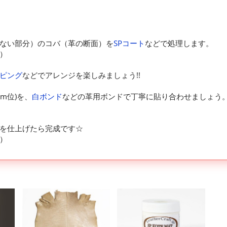
ない部分）のコバ（革の断面）を
SPコート
などで処理します。
）
ピング
などでアレンジを楽しみましょう!!
m位)を、
白ボンド
などの革用ボンドで丁寧に貼り合わせましょう
を仕上げたら完成です☆
）