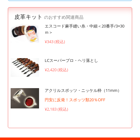
皮革キット
のおすすめ関連商品
エスコード麻手縫い糸・中細＜20番手/3×30
ｍ＞
¥343 (税込)
LCスーパープロ・ヘリ落とし
¥2,420 (税込)
アクリルスポッツ・ニッケル枠（11mm）
円安に反発！スポッツ類20％OFF
¥2,183 (税込)