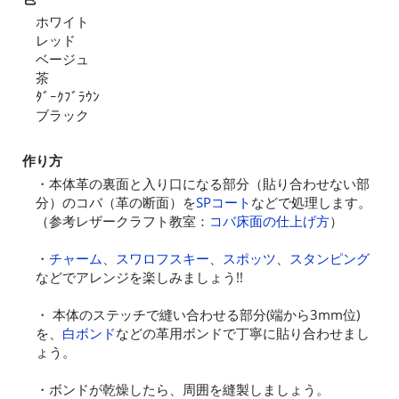
ホワイト
レッド
ベージュ
茶
ﾀﾞｰｸﾌﾞﾗｳﾝ
ブラック
作り方
・本体革の裏面と入り口になる部分（貼り合わせない部
分）のコバ（革の断面）を
SPコート
などで処理します。
（参考レザークラフト教室：
コバ床面の仕上げ方
）
・
チャーム
、
スワロフスキー
、
スポッツ
、
スタンピング
などでアレンジを楽しみましょう!!
・ 本体のステッチで縫い合わせる部分(端から3mm位)
を、
白ボンド
などの革用ボンドで丁寧に貼り合わせまし
ょう。
・ボンドが乾燥したら、周囲を縫製しましょう。