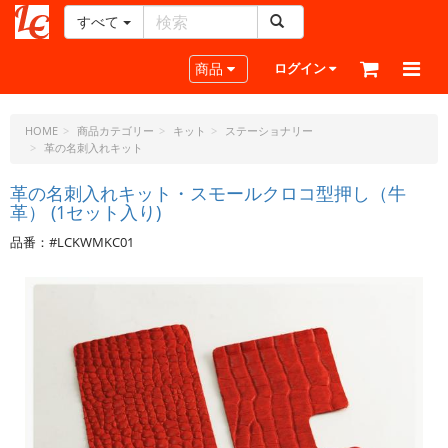
すべて
レ
ザ
Toggle navigation
商品
ログイン
ー
ク
ラ
HOME
商品カテゴリー
キット
ステーショナリー
革の名刺入れキット
フ
ト・
革の名刺入れキット・スモールクロコ型押し（牛
ド
革） (1セット入り)
ッ
ト・
品番：#LCKWMKC01
ジ
ェ
ー
ピ
ー