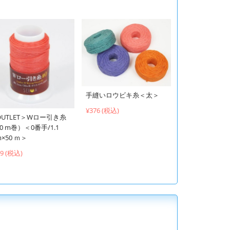
手縫いロウビキ糸＜太＞
¥376 (税込)
OUTLET＞Wロー引き糸
0 m巻）＜0番手/1.1
×50 ｍ＞
39 (税込)