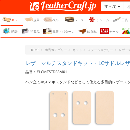
すべて
レザークラフト・ドット・
ジェーピー
キット
皮革
ベルト
レース
チャーム
工具
時計
半製品
書籍・パターン
はぎれ
セール
HOME
商品カテゴリー
キット
ステーショナリー
レザー
レザーマルチスタンドキット・LCサドルレザ
品番：#LCMTSTDSSM01
ペン立てやスマホスタンドなどとして使える多目的レザース