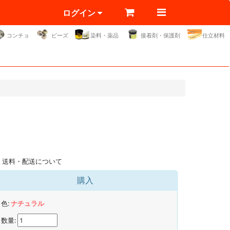
ログイン
コンチョ
ビーズ
染料・薬品
接着剤・保護剤
仕立材料
送料・配送について
購入
色:
ナチュラル
数量: