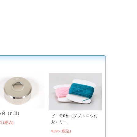
ち台（丸皿）
ビニモ0番（ダブル ロウ付
糸）ミニ
95 (税込)
¥396 (税込)