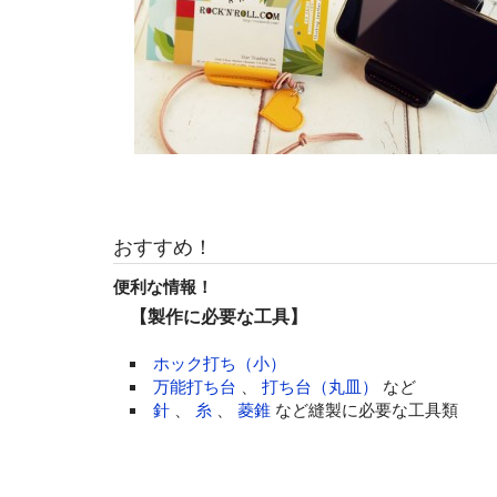
おすすめ！
便利な情報！
【製作に必要な工具】
ホック打ち（小）
万能打ち台
、
打ち台（丸皿）
など
針
、
糸
、
菱錐
など縫製に必要な工具類