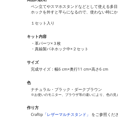
ペン立てやスマホスタンドなどとして使える多目
ホックを外すと平らになるので、使わない時にか
１セット入り
キット内容
・革パーツ×３枚
・真鍮製バネホック中×２セット
サイズ
完成サイズ：幅6 cm×奥行11 cm×高さ6 cm
色
ナチュラル・ブラック・ダークブラウン
※お使いのモニター、ブラウザ等の違いにより、色の見
作り方
Craftip
「レザーマルチスタンド」
をご参照くだ