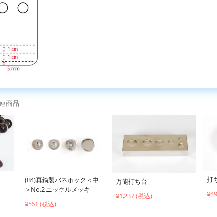
連商品
打
(B4)真鍮製バネホック＜中
万能打ち台
＞No.2 ニッケルメッキ
¥4
¥1,237 (税込)
¥561 (税込)