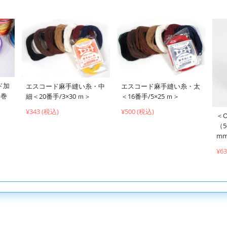
ド加
エスコード麻手縫い糸・中
エスコード麻手縫い糸・太
ｍ巻
細＜20番手/3×30 ｍ＞
＜16番手/5×25 ｍ＞
¥343 (税込)
¥500 (税込)
＜
（5
mm
¥6