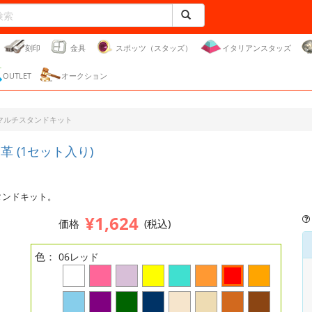
刻印
金具
スポッツ（スタッズ）
イタリアンスタッズ
OUTLET
オークション
マルチスタンドキット
 (1セット入り)
タンドキット。
¥1,624
価格
(税込)
色：
06レッド