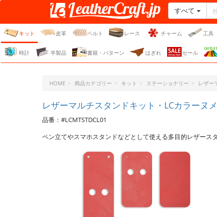
すべて
レザークラフト・ドット・
ジェーピー
キット
皮革
ベルト
レース
チャーム
工具
時計
半製品
書籍・パターン
はぎれ
セール
HOME
商品カテゴリー
キット
ステーショナリー
レザー
レザーマルチスタンドキット・LCカラーヌメ革
品番：#LCMTSTDCL01
ペン立てやスマホスタンドなどとして使える多目的レザース