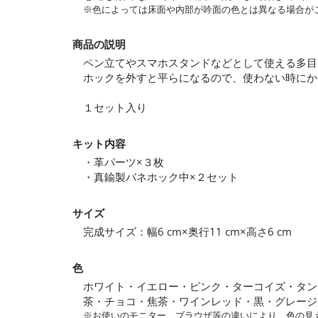
※色によっては床面や内部が吟面の色とは異なる場合が
商品の説明
ペン立てやスマホスタンドなどとして使える多目
ホックを外すと平らになるので、使わない時にか
１セット入り
キット内容
・革パーツ×３枚
・真鍮製バネホック中×２セット
サイズ
完成サイズ：幅6 cm×奥行11 cm×高さ6 cm
色
ホワイト・イエロー・ピンク・ターコイズ・タン
茶・チョコ・焦茶・ワインレッド・黒・グレージ
※お使いのモニター、ブラウザ等の違いにより、色の見