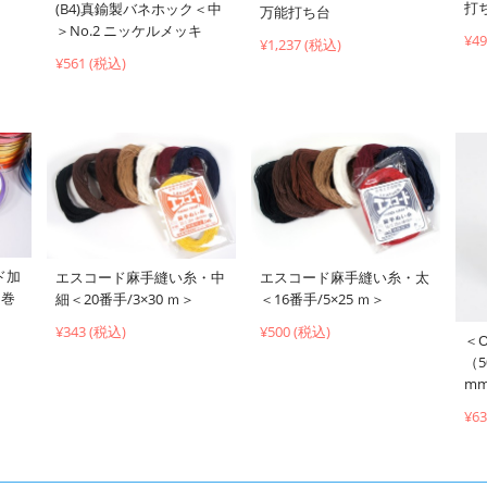
打
(B4)真鍮製バネホック＜中
万能打ち台
＞No.2 ニッケルメッキ
¥4
¥1,237 (税込)
¥561 (税込)
ド加
エスコード麻手縫い糸・中
エスコード麻手縫い糸・太
ｍ巻
細＜20番手/3×30 ｍ＞
＜16番手/5×25 ｍ＞
¥343 (税込)
¥500 (税込)
＜
（5
mm
¥6