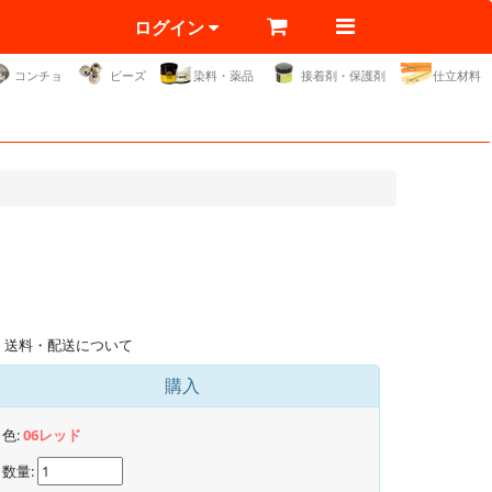
ログイン
コンチョ
ビーズ
染料・薬品
接着剤・保護剤
仕立材料
送料・配送について
購入
色:
06レッド
数量: