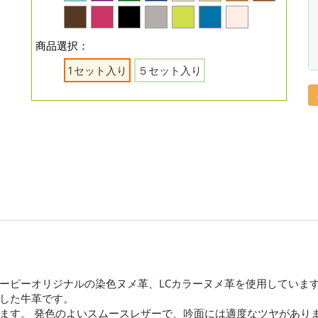
商品選択：
1セット入り
５セット入り
ーピーオリジナルの染色ヌメ革、LCカラーヌメ革を使用していま
した牛革です。
ます。 発色のよいスムースレザーで、吟面には適度なツヤがあり