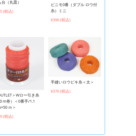
ち台（丸皿）
ビニモ0番（ダブル ロウ付
糸）ミニ
95 (税込)
¥396 (税込)
手縫いロウビキ糸＜太＞
¥376 (税込)
OUTLET＞Wロー引き糸
0 m巻）＜0番手/1.1
×50 ｍ＞
39 (税込)