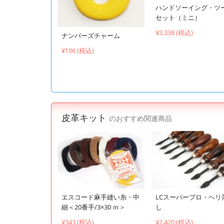
ハンドソーイング・ツ
セット（ミニ）
¥3,338 (税込)
ナンバーズチャーム
¥106 (税込)
皮革キット
のおすすめ関連商品
エスコード麻手縫い糸・中
LCスーパープロ・ヘリ
細＜20番手/3×30 ｍ＞
し
¥343 (税込)
¥2,420 (税込)