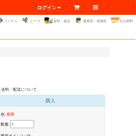
ログイン
コンチョ
ビーズ
染料・薬品
接着剤・保護剤
仕立材料
送料・配送について
購入
色:
焦茶
数量:
獲得ポイント:
18