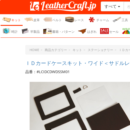
すべて
レザークラフト・ドット・
ジェーピー
キット
皮革
ベルト
レース
チャーム
工具
時計
半製品
書籍・パターン
はぎれ
セール
HOME
商品カテゴリー
キット
ステーショナリー
ＩＤカ
ＩＤカードケースキット・ワイド＜サドルレザ
品番：#LCIDCDWDSSM01