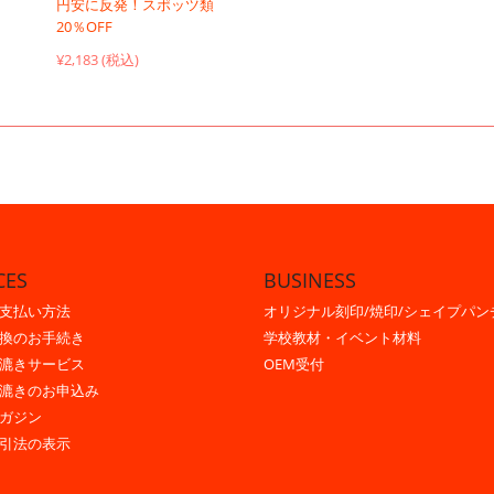
円安に反発！スポッツ類
20％OFF
¥2,183 (税込)
CES
BUSINESS
支払い方法
オリジナル刻印/焼印/シェイプパン
換のお手続き
学校教材・イベント材料
漉きサービス
OEM受付
漉きのお申込み
ガジン
引法の表示