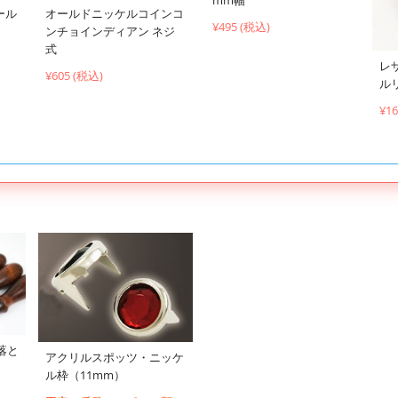
ール
オールドニッケルコインコ
¥495 (税込)
ンチョインディアン ネジ
式
レ
¥605 (税込)
ル
¥1
落と
アクリルスポッツ・ニッケ
ル枠（11mm）