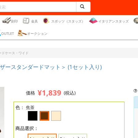
刻印
金具
スポッツ（スタッズ）
イタリアンスタッズ
OUTLET
オークション
ードケース・ワイド
ースタンダードマット＞ (1セット入り)
¥1,839
価格
(税込)
色：
焦茶
商品選択：