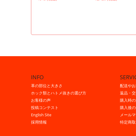
INFO
SERVI
革の部位と大きさ
配送やお
ホック類とハトメ抜きの選び方
返品・交
お客様の声
購入時の
投稿コンテスト
購入後の
English Site
メールマ
採用情報
特定商取