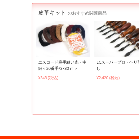
皮革キット
のおすすめ関連商品
エスコード麻手縫い糸・中
LCスーパープロ・ヘリ
細＜20番手/3×30 ｍ＞
し
¥343 (税込)
¥2,420 (税込)