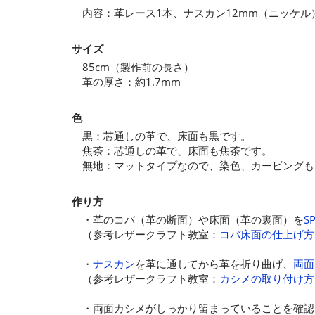
内容：革レース1本、ナスカン12mm（ニッケル
サイズ
85cm（製作前の長さ）
革の厚さ：約1.7mm
色
黒：芯通しの革で、床面も黒です。
焦茶：芯通しの革で、床面も焦茶です。
無地：マットタイプなので、染色、カービングも
作り方
・革のコバ（革の断面）や床面（革の裏面）を
S
（参考レザークラフト教室：
コバ床面の仕上げ方
・
ナスカン
を革に通してから革を折り曲げ、
両面
（参考レザークラフト教室：
カシメの取り付け方
・両面カシメがしっかり留まっていることを確認