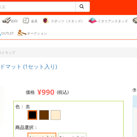
刻印
金具
スポッツ（スタッズ）
イタリアンスタッズ
OUTLET
オークション
ストラップ
マット (1セット入り)
¥990
価格
(税込)
色：
黒
商品選択：