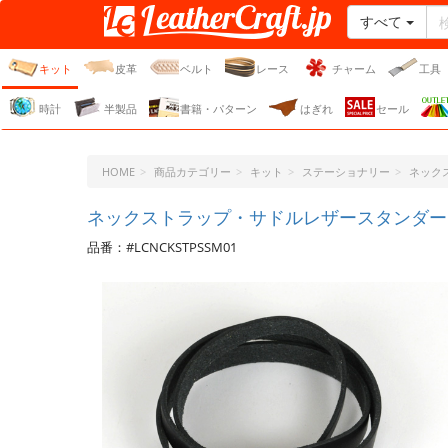
すべて
レザークラフト・ドット・
ジェーピー
キット
皮革
ベルト
レース
チャーム
工具
時計
半製品
書籍・パターン
はぎれ
セール
HOME
商品カテゴリー
キット
ステーショナリー
ネック
ネックストラップ・サドルレザースタンダード
品番：#LCNCKSTPSSM01