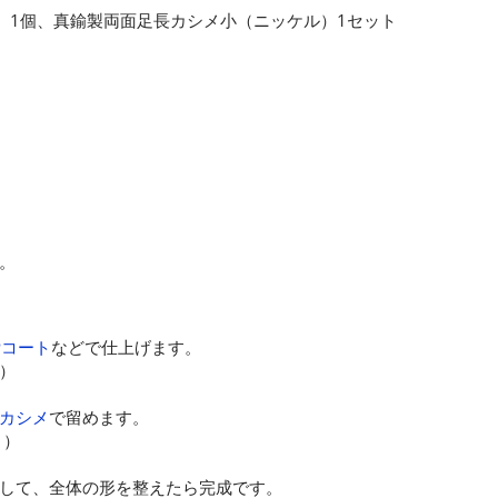
）1個、真鍮製両面足長カシメ小（ニッケル）1セット
。
Pコート
などで仕上げます。
）
カシメ
で留めます。
）
して、全体の形を整えたら完成です。