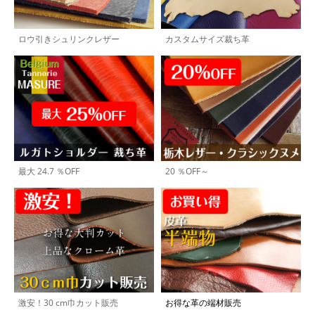
ロウ引きシュリンクレザー
カスタムサイズ裁ち革
最大 24.7 ％OFF
20 ％OFF～
激安！30 cm巾カット販売
お得な革の端材販売