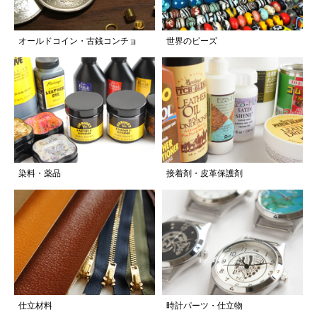
オールドコイン・古銭コンチョ
世界のビーズ
染料・薬品
接着剤・皮革保護剤
仕立材料
時計パーツ・仕立物