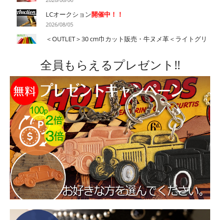
ジ
LCオークション
開催中！！
2026/08/05
ェ
＜OUTLET＞30 cm巾カット販売・牛ヌメ革＜ライトグリ
ーン＞・＜イエロー＞を
追加
しました。
ー
2026/08/04
全員もらえるプレゼント!!
夏季休暇のお知らせ
ピ
2026/08/04
ー
＜チャーム＞に、ビンテージカーチャーム（ホットロッ
ド）が
新発売！
2026/08/01
ビッグサマーセール開催！
工具・刻印・オイル・金具・
裁ち革が最大30％OFF!!
2026/07/31
＜OUTLET＞サドルネック・プルアップネックにホーウ
ィン・クロムエクセルなどを
追加しました！
2026/07/28
＜スポッツ＞に、ラウンドヘッドスポッツ サイズサンプ
ルセット（ニッケル）が
新発売！