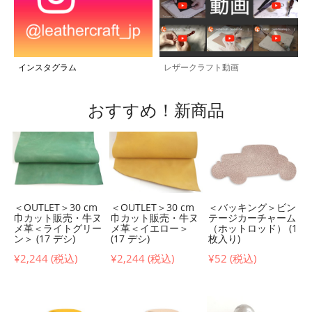
インスタグラム
レザークラフト動画
おすすめ！新商品
＜OUTLET＞30 cm
＜OUTLET＞30 cm
＜バッキング＞ビン
巾カット販売・牛ヌ
巾カット販売・牛ヌ
テージカーチャーム
メ革＜ライトグリー
メ革＜イエロー＞
（ホットロッド） (1
ン＞ (17 デシ)
(17 デシ)
枚入り)
¥2,244 (税込)
¥2,244 (税込)
¥52 (税込)