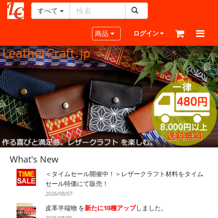
すべて
レ
Toggle navigation
商品
ログイン
ザ
ー
ク
ラ
フ
ト・
What's New
ド
＜タイムセール開催中！＞レザークラフト材料をタイム
セール特価にて販売！
ッ
2026/08/07
皮革半端物 を
新たに10種アップ
しました。
ト・
2026/08/06