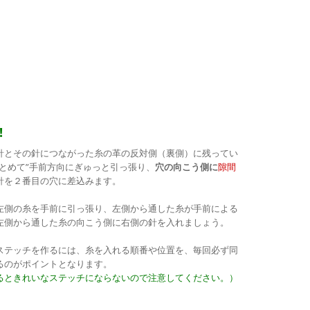
!
針とその針につながった糸の革の反対側（裏側）に残ってい
まとめて”手前方向にぎゅっと引っ張り、
穴の向こう側に
隙間
針を２番目の穴に差込みます。
左側の糸を手前に引っ張り、左側から通した糸が手前による
左側から通した糸の向こう側に右側の針を入れましょう。
ステッチを作るには、糸を入れる順番や位置を、毎回必ず同
るのがポイントとなります。
るときれいなステッチにならないので注意してください。）