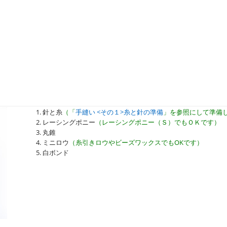
針と糸
（「
手縫い <その１>糸と針の準備
」を参照にして準備
レーシングポニー
（レーシングポニー（Ｓ）でもＯＫです）
丸錐
ミニロウ
（糸引きロウやビーズワックスでもOKです）
白ボンド