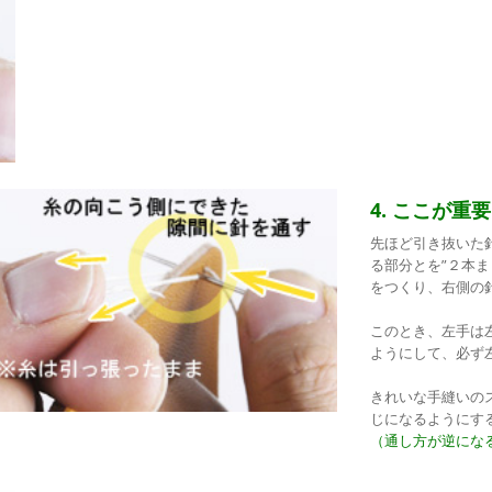
4. ここが重要
先ほど引き抜いた
る部分とを”２本
をつくり、右側の
このとき、左手は
ようにして、必ず
きれいな手縫いの
じになるようにす
（通し方が逆にな