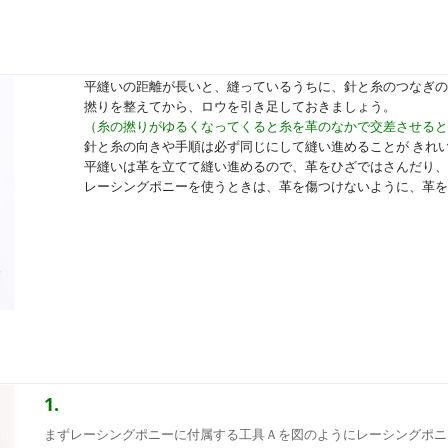
平縫いの距離が長いと、縫っているうちに、針と糸のつなぎの
撚りを整えてから、ロウを引き足しておきましょう。
（糸の撚りがゆるくなってくると糸を革のなかで交差させると
針と糸の向きや手順は必ず同じにして縫い進めることが きれい
平縫いは革を立てて縫い進めるので、革をひざではさんだり、
レーシングポニーを使うときは、革を傷つけないように、革を
1.
まずレーシングポニーに付属する工具Ａを図のようにレーシングポニ