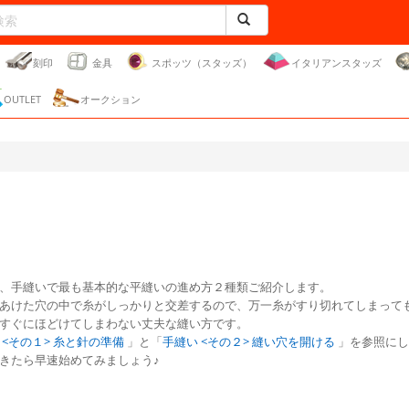
刻印
金具
スポッツ（スタッズ）
イタリアンスタッズ
OUTLET
オークション
、手縫いで最も基本的な平縫いの進め方２種類ご紹介します。
あけた穴の中で糸がしっかりと交差するので、万一糸がすり切れてしまって
すぐにほどけてしまわない丈夫な縫い方です。
 <その１> 糸と針の準備
」と「
手縫い <その２> 縫い穴を開ける
」を参照にし
きたら早速始めてみましょう♪