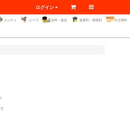
ログイン
コンチョ
ビーズ
染料・薬品
接着剤・保護剤
仕立材料
も
て