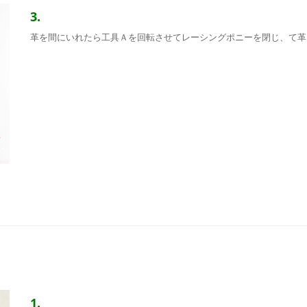
3.
革を間にいれたら工具Ａを回転させてレーシングポニーを閉じ、て革
1.