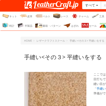
すべて
レザークラフト・ドット・
ジェーピー
キット
皮革
ベルト
レース
チャーム
工具
時計
半製品
書籍・パターン
はぎれ
セール
HOME
レザークラフトスクール
手縫い<その３> 平縫いをする
手縫い<その３> 平縫いをする
ここでは
目打ちで
縫い目が
「
手縫い
準備がで