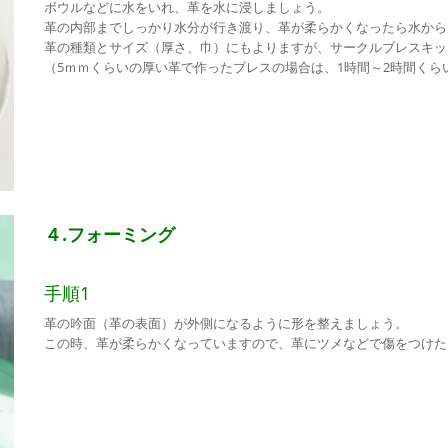
ボウルなどに水をいれ、革を水に浸しましょう。
革の内部までしっかり水分が行き渡り、革が柔らかくなったら水から
革の種類とサイズ（厚さ、巾）にもよりますが、サークルブレスキッ
（5ｍｍくらいの厚い革で作ったブレスの場合は、1時間～2時間くら
４.フォーミング
手順1
革の吟面（革の表面）が外側になるように形を整えましょう。
この時、革が柔らかくなっていますので、革にツメなどで傷をつけた