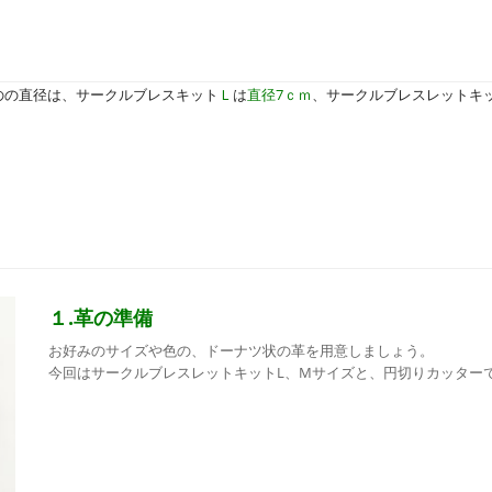
のの直径は、サークルブレスキット
Ｌ
は
直径7ｃｍ
、サークルブレスレットキ
１.革の準備
お好みのサイズや色の、ドーナツ状の革を用意しましょう。
今回はサークルブレスレットキットL、Mサイズと、円切りカッター