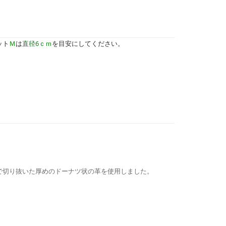
ット
Ｍ
は
直径6ｃｍ
を目安にしてください。
で切り抜いた厚めのドーナツ状の革を使用しました。