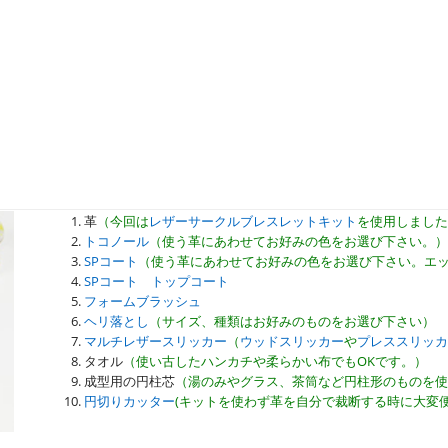
革
（今回は
レザーサークルブレスレットキット
を使用しました
トコノール
（使う革にあわせてお好みの色をお選び下さい。）
SPコート
（使う革にあわせてお好みの色をお選び下さい。エッ
SPコート トップコート
フォームブラッシュ
ヘリ落とし
（サイズ、種類はお好みのものをお選び下さい）
マルチレザースリッカー
（
ウッドスリッカー
や
プレススリッカ
タオル
（使い古したハンカチや柔らかい布でもOKです。）
成型用の円柱芯
（湯のみやグラス、茶筒など円柱形のものを使
円切りカッター
(キットを使わず革を自分で裁断する時に大変便