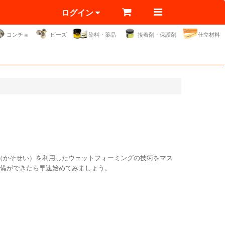
ログイン
コンチョ
ビーズ
染料・薬品
接着剤・保護剤
仕立材料
（かそせい）を利用したウェットフォーミングの技術をマス
準備ができたら早速始めてみましょう。