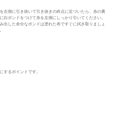
.
を左側に引き抜いて引き抜きの終点に近づいたら、糸の裏
に白ボンドをつけて糸を左側にしっかり引いてください。
み出した余分なボンドは塗れた布ですぐに拭き取りましょ
。
にするポイントです。