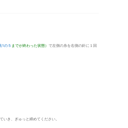
法1の５
までが終わった状態）
で左側の糸を右側の針に１回
ていき、ぎゅっと締めてください。