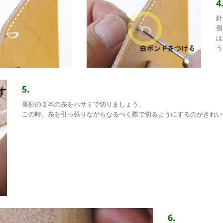
4
針
側
は
う
5.
裏側の２本の糸をハサミで切りましょう。
この時、糸を引っ張りながらなるべく際で切るようにするのがきれい
6.