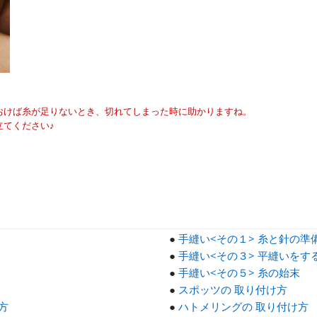
おけば糸が足りないとき、切れてしまった時に助かりますね。
立てください♪
●
手縫い<その１> 糸と針の準
●
手縫い<その３> 平縫いをす
●
手縫い<その５> 糸の始末
●
スポッツの 取り付け方
方
●
ハトメリングの 取り付け方