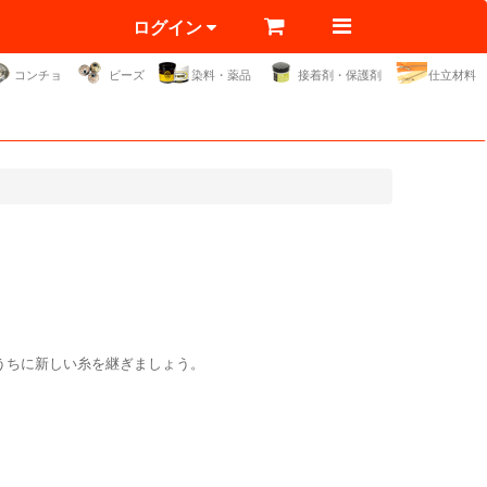
ログイン
コンチョ
ビーズ
染料・薬品
接着剤・保護剤
仕立材料
うちに新しい糸を継ぎましょう。