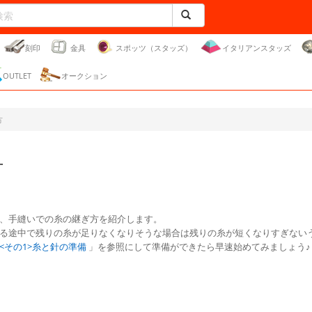
刻印
金具
スポッツ（スタッズ）
イタリアンスタッズ
OUTLET
オークション
方
方
、手縫いでの糸の継ぎ方を紹介します。
る途中で残りの糸が足りなくなりそうな場合は残りの糸が短くなりすぎない
<その1>糸と針の準備
」を参照にして準備ができたら早速始めてみましょう♪