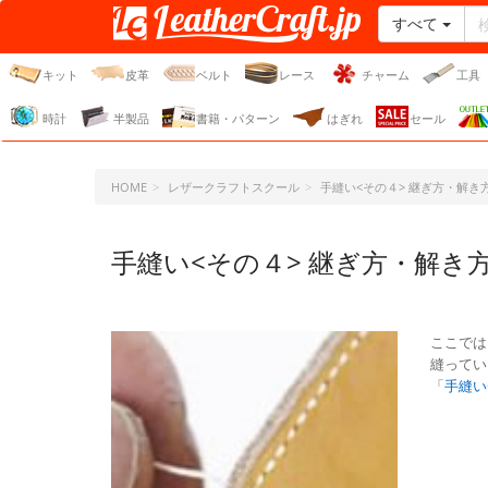
すべて
レザークラフト・ドット・
ジェーピー
キット
皮革
ベルト
レース
チャーム
工具
時計
半製品
書籍・パターン
はぎれ
セール
HOME
レザークラフトスクール
手縫い<その４> 継ぎ方・解き
手縫い<その４> 継ぎ方・解き
ここでは
縫ってい
「
手縫い