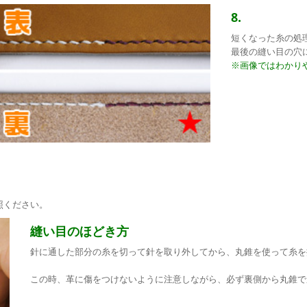
8.
短くなった糸の処
最後の縫い目の穴
※画像ではわかり
照ください。
縫い目のほどき方
針に通した部分の糸を切って針を取り外してから、丸錐を使って糸を
この時、革に傷をつけないように注意しながら、必ず裏側から丸錐で