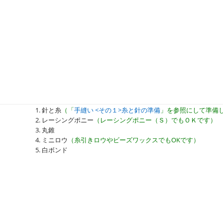
針と糸
（「
手縫い <その１>糸と針の準備
」を参照にして準備
レーシングポニー
（レーシングポニー（Ｓ）でもＯＫです）
丸錐
ミニロウ
（糸引きロウやビーズワックスでもOKです）
白ボンド